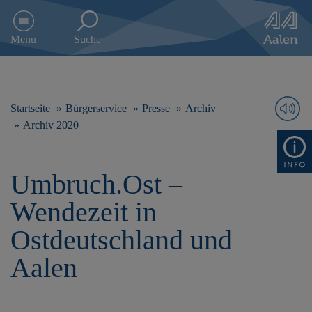
D
i
Menu
Suche
r
e
k
t
z
Startseite
Bürgerservice
Presse
Archiv
u
Archiv 2020
m
I
n
Umbruch.Ost –
h
a
Wendezeit in
l
t
Ostdeutschland und
s
p
Aalen
r
i
n
g