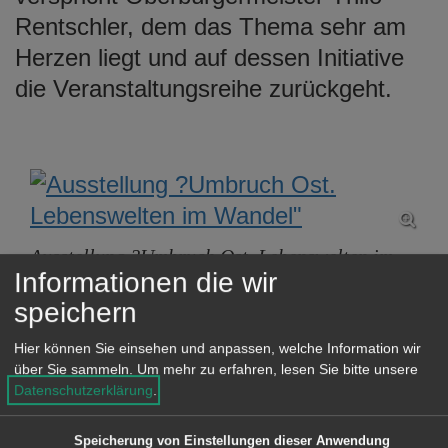
Rentschler, dem das Thema sehr am
Herzen liegt und auf dessen Initiative
die Veranstaltungsreihe zurückgeht.
Ausstellung ?Umbruch Ost. Lebenswelten im
Informationen die wir
Wandel" (© Stadt Aalen)
speichern
„Diese Ausstellung soll ein Zeichen
Hier können Sie einsehen und anpassen, welche Information wir
dafür sein, dass es auch wichtige
über Sie sammeln.
Um mehr zu erfahren, lesen Sie bitte unsere
Datenschutzerklärung
.
Themen neben der Pandemie gibt, z.B.
Aufbau einer Demokratie und
Speicherung von Einstellungen dieser Anwendung