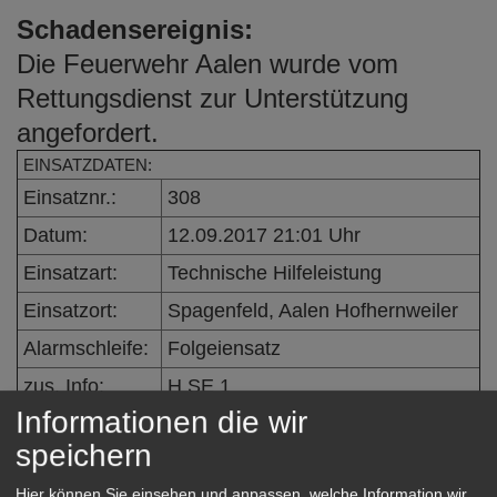
e
Schadensereignis:
n
Die Feuerwehr Aalen wurde vom
Rettungsdienst zur Unterstützung
angefordert.
EINSATZDATEN:
Einsatznr.:
308
Datum:
12.09.2017 21:01 Uhr
Einsatzart:
Technische Hilfeleistung
Einsatzort:
Spagenfeld, Aalen Hofhernweiler
Alarmschleife:
Folgeiensatz
zus. Info:
H SE 1
Informationen die wir
speichern
Eingeleitete Maßnahmen /
Hier können Sie einsehen und anpassen, welche Information wir