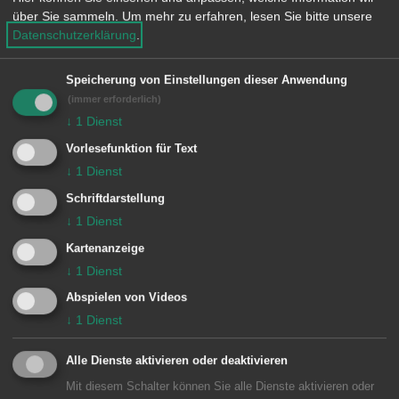
Einsatzverlauf:
über Sie sammeln.
Um mehr zu erfahren, lesen Sie bitte unsere
Datenschutzerklärung
.
Der Patient wurde mit Hilfe der
Drehleiter gerettet.
Speicherung von Einstellungen dieser Anwendung
(immer erforderlich)
Besondere Vorkommnisse:
↓
1
Dienst
Vorlesefunktion für Text
↓
1
Dienst
Schriftdarstellung
Einheiten Feuerwehr Aalen:
↓
1
Dienst
Zugführer vom Dienst
1/11 ELW (ZvD)
Kartenanzeige
1 Aalen
1/33 DLA
↓
1
Dienst
Abspielen von Videos
↓
1
Dienst
Alle Dienste aktivieren oder deaktivieren
Mit diesem Schalter können Sie alle Dienste aktivieren oder