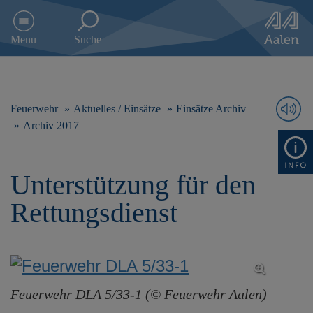
D
i
Menu
Suche
r
e
k
t
z
Feuerwehr
Aktuelles / Einsätze
Einsätze Archiv
u
Archiv 2017
m
I
n
Unterstützung für den
h
a
Rettungsdienst
l
t
s
p
r
i
Feuerwehr DLA 5/33-1 (© Feuerwehr Aalen)
n
g