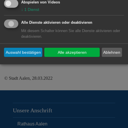
Abspielen von Videos
buergerspital@aalen.de
.
↓
1
Dienst
Es gilt die aktuelle Corona-
Alle Dienste aktivieren oder deaktivieren
Verordnung.
Mit diesem Schalter können Sie alle Dienste aktivieren oder
deaktivieren.
Kurzfristige Änderungen möglich - Infos
erfolgen über die Tagespresse.
Auswahl bestätigen
Alle akzeptieren
Ablehnen
© Stadt Aalen, 28.03.2022
Unsere Anschrift
Rathaus Aalen