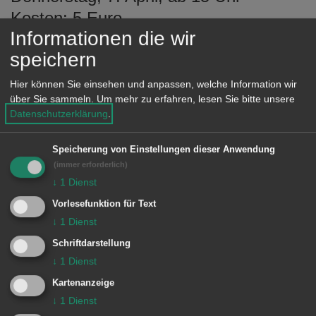
Kosten: 5 Euro
Informationen die wir
„Gemeinsamer Mittagstisch“
speichern
Dienstag, 12. April, ab 12 Uhr
Hier können Sie einsehen und anpassen, welche Information wir
Kosten: 6 Euro
über Sie sammeln.
Um mehr zu erfahren, lesen Sie bitte unsere
Datenschutzerklärung
.
Spielnachmittag für Spielfreudige
jeglichen Alters
Speicherung von Einstellungen dieser Anwendung
(immer erforderlich)
Montag, 11. April, 14 bis 16 Uhr
↓
1
Dienst
Vorlesefunktion für Text
↓
1
Dienst
INFO:
Schriftdarstellung
↓
1
Dienst
Anmeldungen bis drei Tage vorher
Kartenanzeige
persönlich, telefonisch unter Tel. 07361
↓
1
Dienst
52-2501 oder per E-Mail an