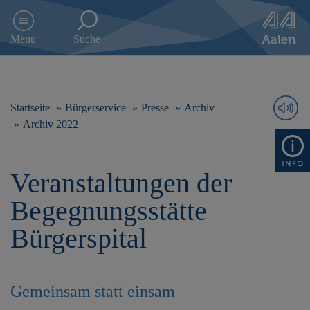
D
i
Menu
Suche
r
e
k
t
z
Startseite
Bürgerservice
Presse
Archiv
u
Archiv 2022
m
I
n
Veranstaltungen der
h
a
Begegnungsstätte
l
t
Bürgerspital
s
p
r
i
Gemeinsam statt einsam
n
g