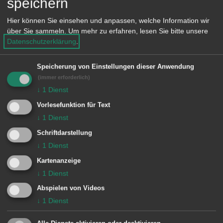
speichern
Besondere Vorkommnisse:
Hier können Sie einsehen und anpassen, welche Information wir
über Sie sammeln.
Um mehr zu erfahren, lesen Sie bitte unsere
Datenschutzerklärung
.
Einheiten Feuerwehr Aalen:
Kommando
1/10 KDOW
Speicherung von Einstellungen dieser Anwendung
(immer erforderlich)
Zugführer vom Dienst
1/11 ELW (ZvD)
↓
1
Dienst
1 Aalen
1/50 VRW
Vorlesefunktion für Text
1/52 RW
↓
1
Dienst
3 Ebnat / Waldhausen
3/19 MTW
Schriftdarstellung
3/23 TLF 16
↓
1
Dienst
Kartenanzeige
Bericht der
Schwäpo mit Video
↓
1
Dienst
Abspielen von Videos
Bericht der
Schwäbische.de
↓
1
Dienst