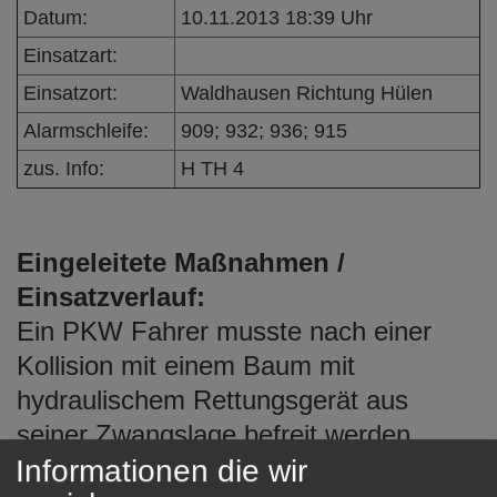
e
Datum:
10.11.2013 18:39 Uhr
n
Einsatzart:
Einsatzort:
Waldhausen Richtung Hülen
Alarmschleife:
909; 932; 936; 915
zus. Info:
H TH 4
Eingeleitete Maßnahmen /
Einsatzverlauf:
Ein PKW Fahrer musste nach einer
Kollision mit einem Baum mit
hydraulischem Rettungsgerät aus
seiner Zwangslage befreit werden.
Informationen die wir