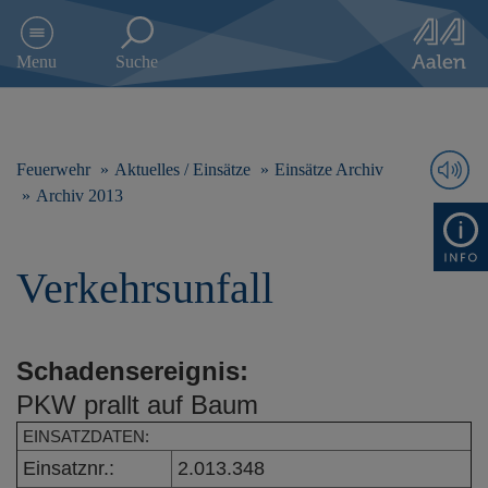
D
i
Menu
Suche
r
e
k
t
z
Feuerwehr
Aktuelles / Einsätze
Einsätze Archiv
u
Archiv 2013
m
I
n
Verkehrsunfall
h
a
l
t
Schadensereignis:
s
p
PKW prallt auf Baum
r
i
EINSATZDATEN:
n
Einsatznr.:
2.013.348
g