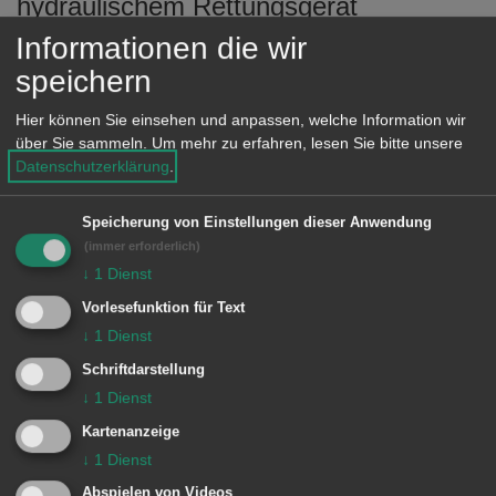
hydraulischem Rettungsgerät
eingeleitet. Dabei wurde das Dach
Informationen die wir
entfernt, um die Person leichter aus
speichern
dem PKW befreien zu können.
Hier können Sie einsehen und anpassen, welche Information wir
über Sie sammeln.
Um mehr zu erfahren, lesen Sie bitte unsere
Datenschutzerklärung
.
Anschließend wurde das Rettungsbrett
(Spineboard) eingesetzt, um die Person
Speicherung von Einstellungen dieser Anwendung
aus dem PKW auf die Krankentrage
(immer erforderlich)
↓
1
Dienst
des RTW zu transportieren.
Vorlesefunktion für Text
↓
1
Dienst
Besondere Vorkommnisse:
Schriftdarstellung
↓
1
Dienst
Kartenanzeige
Einheiten Feuerwehr Aalen:
↓
1
Dienst
Zugführer vom Dienst
1/11 ELW (ZvD)
Abspielen von Videos