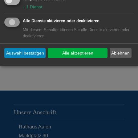
↓
1
Dienst
1 Aalen
1/44 LF 16/12
1/50 VRW
Alle Dienste aktivieren oder deaktivieren
1/52 RW
Mit diesem Schalter können Sie alle Dienste aktivieren oder
deaktivieren.
Auswahl bestätigen
Alle akzeptieren
Ablehnen
Unsere Anschrift
Rathaus Aalen
Marktplatz 30