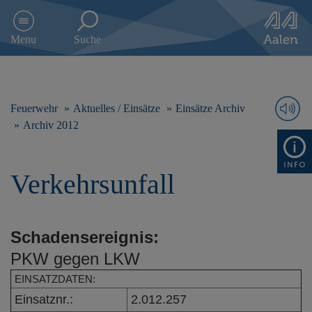
D
i
Menu
Suche
r
e
k
t
z
Feuerwehr
Aktuelles / Einsätze
Einsätze Archiv
u
Archiv 2012
m
I
n
Verkehrsunfall
h
a
l
t
Schadensereignis:
s
p
PKW gegen LKW
r
i
EINSATZDATEN:
n
Einsatznr.:
2.012.257
g