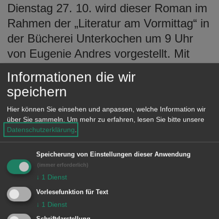
Dienstag 27. 10. wird dieser Roman im
e
n
Rahmen der „Literatur am Vormittag“ in
der Bücherei Unterkochen um 9 Uhr
von Eugenie Andres vorgestellt. Mit
allen Finessen der Ironie beschreibt
Informationen die wir
Bennett die Geschichte eines
speichern
englischen Middleclass-Ehepaars, das
Hier können Sie einsehen und anpassen, welche Information wir
vom Opernbesuch nach Hause kommt
über Sie sammeln.
Um mehr zu erfahren, lesen Sie bitte unsere
und seine Wohnung vollkommen leer
Datenschutzerklärung
.
vorfindet. Mit dem Verlust der
Speicherung von Einstellungen dieser Anwendung
gediegenen Einrichtung beginnt für sie
(immer erforderlich)
ein neues, weniger weich gepolstertes
↓
1
Dienst
Leben.
Vorlesefunktion für Text
↓
1
Dienst