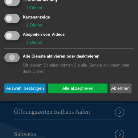
Schriftdarstellung
↓
1
Dienst
© Stadt Aalen, 26.10.2015
Kartenanzeige
↓
1
Dienst
Abspielen von Videos
↓
1
Dienst
Unsere Anschrift
Alle Dienste aktivieren oder deaktivieren
Rathaus Aalen
Mit diesem Schalter können Sie alle Dienste aktivieren oder
Marktplatz 30
deaktivieren.
73430
Aalen
07361 52-0
Auswahl bestätigen
Alle akzeptieren
Ablehnen
presseamt@aalen.de
Öffnungszeiten Rathaus Aalen
Subwebs