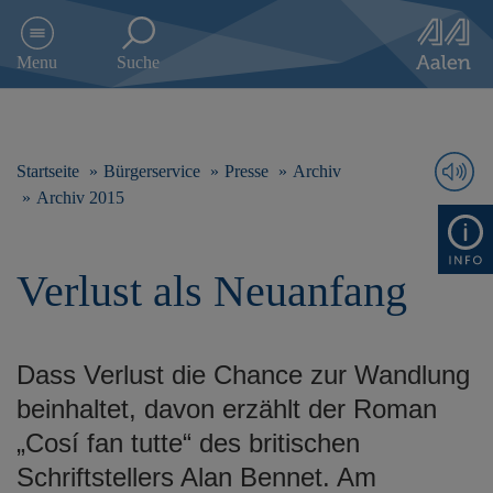
D
i
Menu
Suche
r
e
k
t
z
Startseite
Bürgerservice
Presse
Archiv
u
Archiv 2015
m
I
n
Verlust als Neuanfang
h
a
l
t
Dass Verlust die Chance zur Wandlung
s
p
beinhaltet, davon erzählt der Roman
r
„Cosí fan tutte“ des britischen
i
n
Schriftstellers Alan Bennet. Am
g