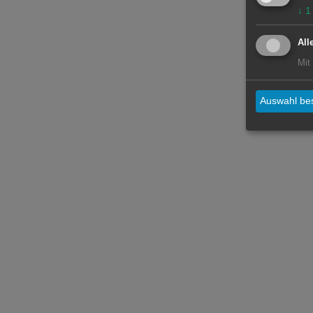
↓
1
All
Mit
Auswahl bes