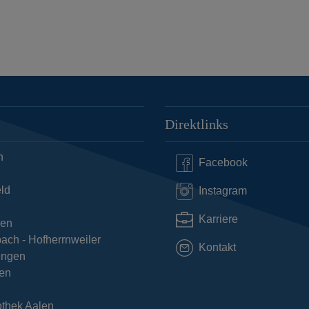
Direktlinks
n
Facebook
ld
Instagram
Karriere
hen
ach - Hofherrnweiler
Kontakt
ingen
en
othek Aalen