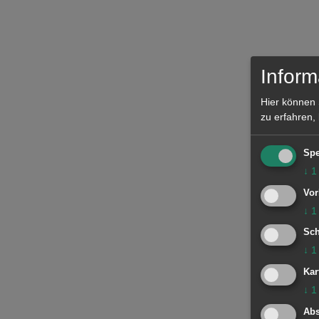
Inform
Hier können 
zu erfahren,
Spe
↓
1
Vor
↓
1
Sch
↓
1
Kar
↓
1
Abs