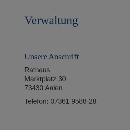
r
e
i
n
Verwaltung
n
g
e
n
Unsere Anschrift
Rathaus
Marktplatz 30
73430 Aalen
Telefon: 07361 9588-28