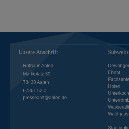
Unsere Anschrift
Subwebs
Rathaus Aalen
Dewange
Ebnat
Marktplatz 30
Fachsenfe
73430
Aalen
Hofen
07361 52-0
Unterkoc
presseamt@aalen.de
Unterromb
Wasseralf
Waldhaus
Stadtbibli