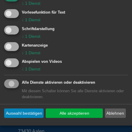
destraße/Fahrbachstraße eingerichtet.
↓
1
Dienst
Vorlesefunktion für Text
↓
1
Dienst
Die Baumaßnahme dauert
voraussichtlich bis Freitag,
Schriftdarstellung
↓
1
Dienst
27.07.2018.
Kartenanzeige
↓
1
Dienst
Abspielen von Videos
© Stadt Aalen, 11.06.2018
↓
1
Dienst
Alle Dienste aktivieren oder deaktivieren
Mit diesem Schalter können Sie alle Dienste aktivieren oder
deaktivieren.
Unsere Anschrift
Auswahl bestätigen
Alle akzeptieren
Ablehnen
Rathaus Aalen
Marktplatz 30
73430
Aalen