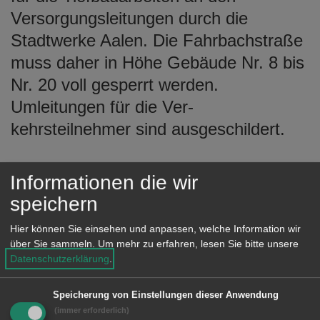
e
Versorgungsleitungen durch die
n
Stadtwerke Aalen. Die Fahrbachstraße
muss daher in Höhe Gebäude Nr. 8 bis
Nr. 20 voll gesperrt werden.
Umleitungen für die Ver-
kehrsteilnehmer sind ausgeschildert.
Die OVA-Buslinie (Rötenberg/Heide)
Informationen die wir
wird während der Baumaßnahme über
speichern
die Heidestraße zurück zur Röten-
Hier können Sie einsehen und anpassen, welche Information wir
bergstraße geführt. Die Haltestelle
über Sie sammeln.
Um mehr zu erfahren, lesen Sie bitte unsere
„Fahrbachstraße“ ent-fällt,
Datenschutzerklärung
.
Ersatzhaltestelle wird an der
Speicherung von Einstellungen dieser Anwendung
Einmündung Hei-
(immer erforderlich)