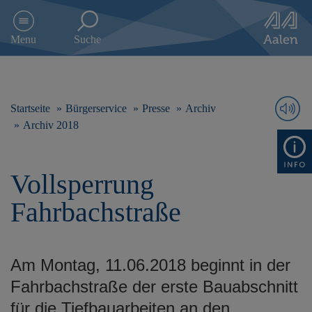
D
i
Menu
Suche
r
e
k
t
z
Startseite
Bürgerservice
Presse
Archiv
u
Archiv 2018
m
I
n
Vollsperrung
h
a
Fahrbachstraße
l
t
s
p
Am Montag, 11.06.2018 beginnt in der
r
i
Fahrbachstraße der erste Bauabschnitt
n
für die Tiefbauarbeiten an den
g