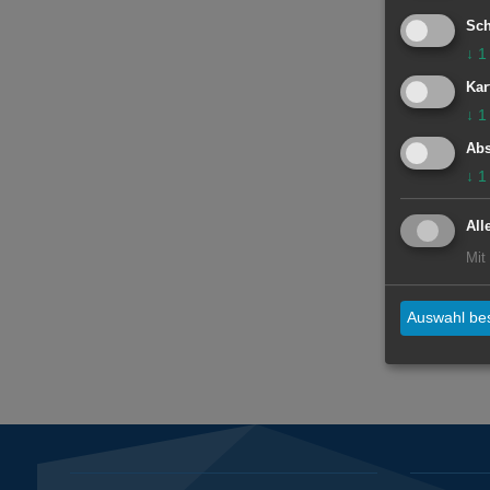
Sch
↓
1
Kar
↓
1
Abs
↓
1
All
Mit
Auswahl bes