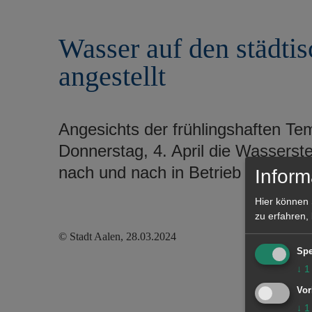
r
e
i
n
Wasser auf den städti
n
g
angestellt
e
n
Angesichts der frühlingshaften T
Donnerstag, 4. April die Wasserste
nach und nach in Betrieb genom
Inform
Hier können 
zu erfahren,
© Stadt Aalen, 28.03.2024
Spe
↓
1
Vor
↓
1