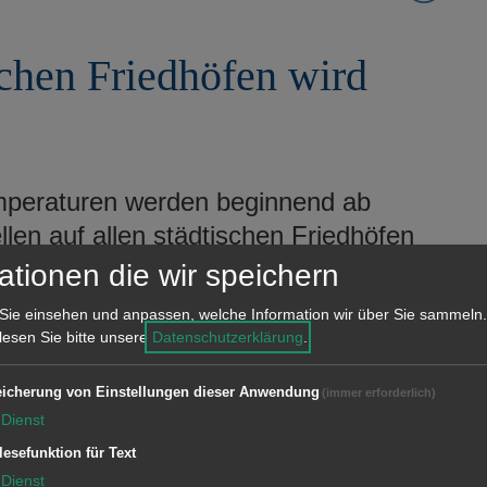
schen Friedhöfen wird
emperaturen werden beginnend ab
llen auf allen städtischen Friedhöfen
men.
ationen die wir speichern
Sie einsehen und anpassen, welche Information wir über Sie sammeln.
 lesen Sie bitte unsere
Datenschutzerklärung
.
icherung von Einstellungen dieser Anwendung
(immer erforderlich)
Dienst
lesefunktion für Text
Dienst