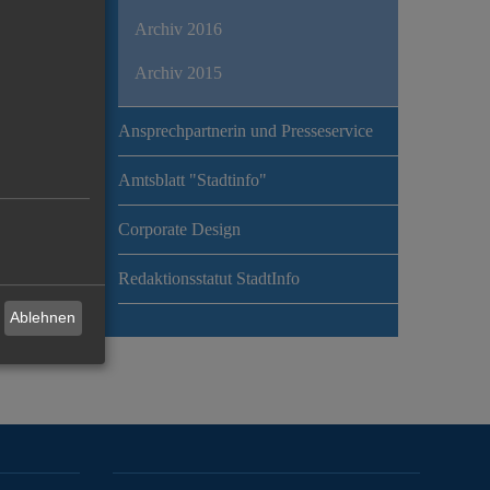
Archiv 2016
Archiv 2015
Ansprechpartnerin und Presseservice
Amtsblatt "Stadtinfo"
Corporate Design
Redaktionsstatut StadtInfo
Ablehnen