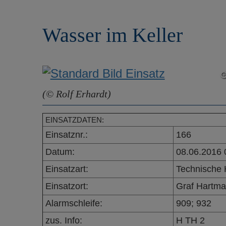
r
e
i
n
Wasser im Keller
n
g
e
n
(© Rolf Erhardt)
EINSATZDATEN:
Einsatznr.:
166
Datum:
08.06.2016 
Einsatzart:
Technische H
Einsatzort:
Graf Hartma
Alarmschleife:
909; 932
zus. Info:
H TH 2