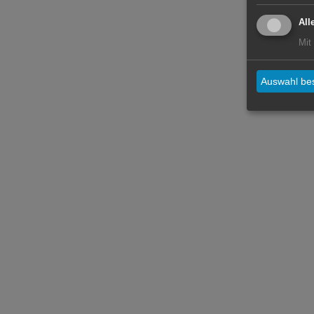
All
Mit
Auswahl bes