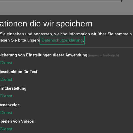
tzverlauf:
ationen die wir speichern
Keller Wasser festgestellt. Dies wurde
Sie einsehen und anpassen, welche Information wir über Sie sammeln.
 von der Feuerwehr entfernt.
 lesen Sie bitte unsere
Datenschutzerklärung
.
icherung von Einstellungen dieser Anwendung
(immer erforderlich)
Dienst
lesefunktion für Text
Dienst
riftdarstellung
Dienst
tenanzeige
1/11 ELW (ZvD)
Dienst
3/45 LF-KatS
pielen von Videos
Dienst