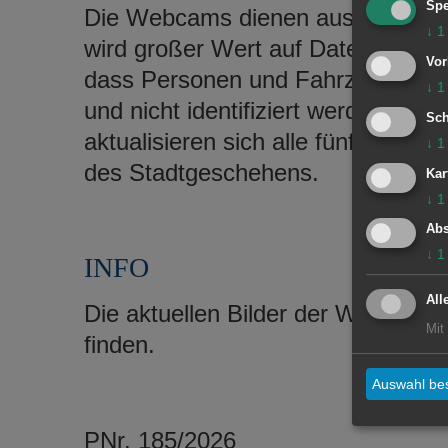
Spe
Die Webcams dienen ausschließlich
↓
1
wird großer Wert auf Datenschutz 
Vor
dass Personen und Fahrzeuge auf
↓
1
und nicht identifiziert werden kön
Sch
aktualisieren sich alle fünf Minut
↓
1
des Stadtgeschehens.
Kar
↓
1
Abs
↓
1
INFO
All
Die aktuellen Bilder der Webcams 
Mit
finden.
Auswahl bes
PNr. 185/2026