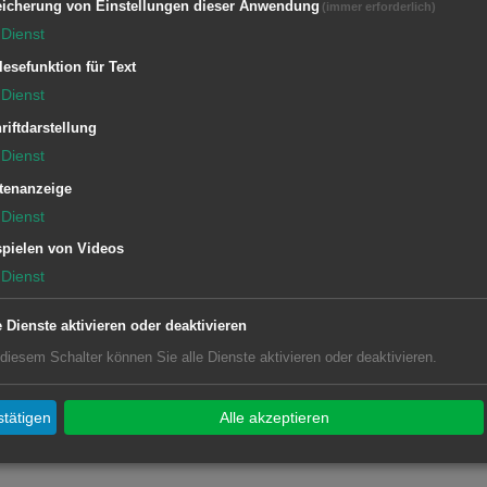
icherung von Einstellungen dieser Anwendung
(immer erforderlich)
 touristischen Zwecken, gleichzeitig
Dienst
gelegt: Moderne Technik sorgt dafür,
lesefunktion für Text
 den Aufnahmen unkenntlich gemacht
Dienst
nen. Die Bilder der Kameras
riftdarstellung
en und bieten einen lebendigen Eindruck
Dienst
tenanzeige
Dienst
pielen von Videos
Dienst
e Dienste aktivieren oder deaktivieren
sind unter
www.aalen.de/webcam
zu
 diesem Schalter können Sie alle Dienste aktivieren oder deaktivieren.
tätigen
Alle akzeptieren