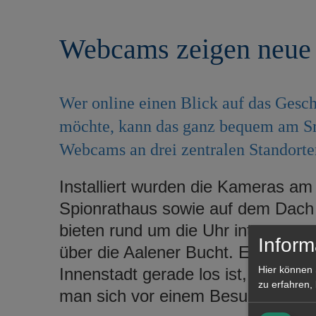
r
e
i
n
Webcams zeigen neue 
n
g
e
n
Wer online einen Blick auf das Gesch
möchte, kann das ganz bequem am S
Webcams an drei zentralen Standorten
Installiert wurden die Kameras am
Spionrathaus sowie auf dem Dach
bieten rund um die Uhr interessan
Inform
über die Aalener Bucht. Egal, ob
Hier können 
Innenstadt gerade los ist, wie sich
zu erfahren,
man sich vor einem Besuch ein B