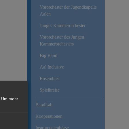
Vororchester der Jugendkapelle
Aalen
Junges Kammerorchester
Vororchester des Jungen
Kammerorchesters
Big Band
Aal Inclusive
Ensembles
Spielkreise
Um mehr
BandLab
Kooperationen
Instrumentenbörse