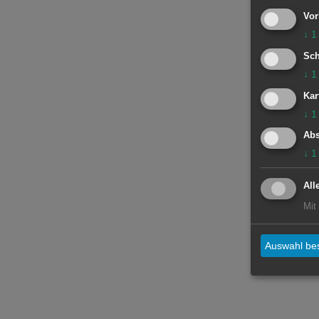
Vor
↓
1
Sch
↓
1
Kar
↓
1
Abs
↓
1
All
Mit
Auswahl bes