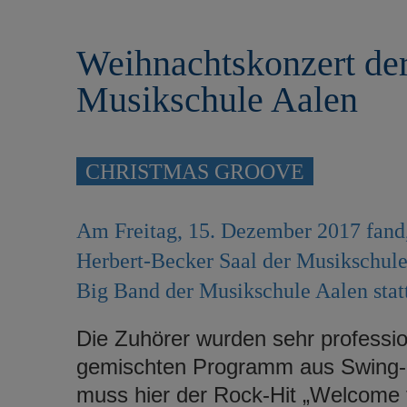
r
e
i
n
Weihnachtskonzert de
n
g
Musikschule Aalen
e
n
CHRISTMAS GROOVE
Am Freitag, 15. Dezember 2017 fand,
Herbert-Becker Saal der Musikschule
Big Band der Musikschule Aalen statt
Die Zuhörer wurden sehr professio
gemischten Programm aus Swing- 
muss hier der Rock-Hit „Welcome 