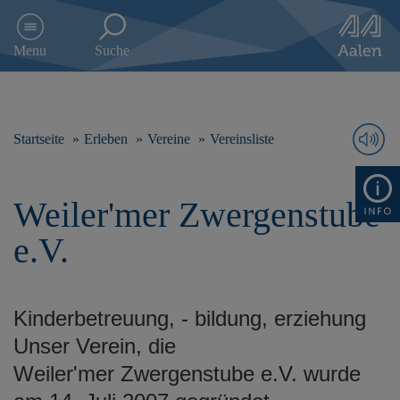
D
i
Menu
Suche
r
e
k
t
z
Startseite
Erleben
Vereine
Vereinsliste
u
m
I
Weiler'mer Zwergenstube
n
h
e.V.
a
l
t
s
Kinderbetreuung, - bildung, erziehung
p
r
Unser Verein, die
i
Weiler'mer Zwergenstube e.V. wurde
n
g