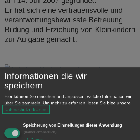
am 14. Juli 2007 gegründet.
e
Er hat sich eine vertrauensvolle und
n
verantwortungsbewusste Betreuung,
Bildung und Erziehung von Kleinkindern
zur Aufgabe gemacht.
Informationen die wir
speichern
Logo
Hier können Sie einsehen und anpassen, welche Information wir
(© Weiler'mer Zwergenstube)
über Sie sammeln.
Um mehr zu erfahren, lesen Sie bitte unsere
Datenschutzerklärung
.
Speicherung von Einstellungen dieser Anwendung
Unsere Anschrift
(immer erforderlich)
↓
1
Dienst