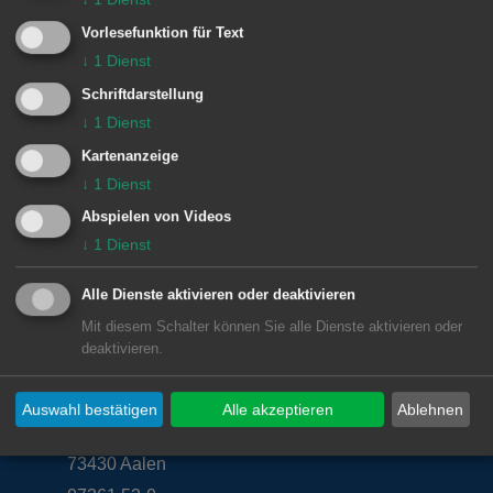
Weilerstraße 100
Vorlesefunktion für Text
73434 Aalen
↓
1
Dienst
Schriftdarstellung
Telefon: 07361 42516
↓
1
Dienst
E-Mail:
zwergenstube1@live.de
Kartenanzeige
↓
1
Dienst
Abspielen von Videos
↓
1
Dienst
Alle Dienste aktivieren oder deaktivieren
Mit diesem Schalter können Sie alle Dienste aktivieren oder
Unsere Anschrift
deaktivieren.
Rathaus Aalen
Auswahl bestätigen
Alle akzeptieren
Ablehnen
Marktplatz 30
73430
Aalen