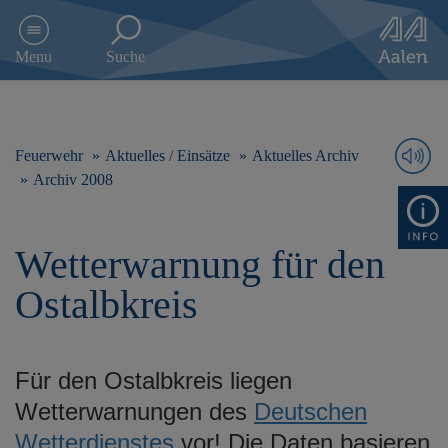
D
i
Menu
Suche
r
e
k
t
z
Feuerwehr
Aktuelles / Einsätze
Aktuelles Archiv
u
Archiv 2008
m
I
n
Wetterwarnung für den
h
a
Ostalbkreis
l
t
s
p
Für den Ostalbkreis liegen
r
i
Wetterwarnungen des
Deutschen
n
Wetterdienstes
vor! Die Daten basieren
g