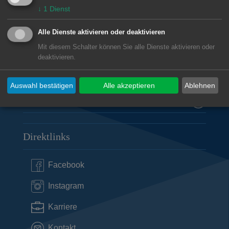
73430
Aalen
↓
1
Dienst
07361 52-0
presseamt@aalen.de
Alle Dienste aktivieren oder deaktivieren
Mit diesem Schalter können Sie alle Dienste aktivieren oder
deaktivieren.
Öffnungszeiten Rathaus Aalen
Auswahl bestätigen
Alle akzeptieren
Ablehnen
Subwebs
Direktlinks
Facebook
Instagram
Karriere
Kontakt