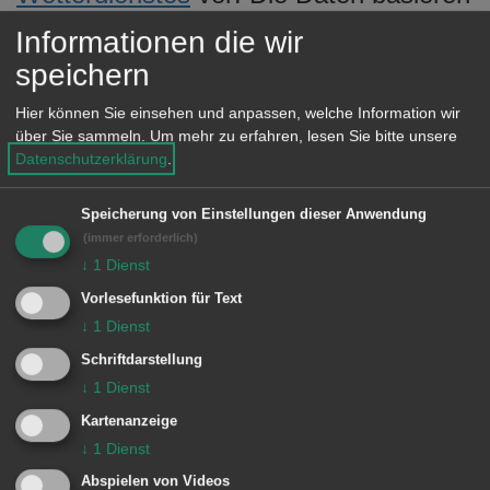
e
auf den offiziellen Veröffentlichungen
Informationen die wir
n
des DWD und werden hier mit dessen
speichern
Genehmigung angezeigt. Für die
Hier können Sie einsehen und anpassen, welche Information wir
Richtigkeit und Vollständigkeit wird
über Sie sammeln.
Um mehr zu erfahren, lesen Sie bitte unsere
keine Haftung übernommen.
Datenschutzerklärung
.
Speicherung von Einstellungen dieser Anwendung
(immer erforderlich)
© Stadt Aalen, 29.02.2008
↓
1
Dienst
Vorlesefunktion für Text
↓
1
Dienst
Schriftdarstellung
Unsere Anschrift
↓
1
Dienst
Kartenanzeige
Rathaus Aalen
↓
1
Dienst
Marktplatz 30
Abspielen von Videos