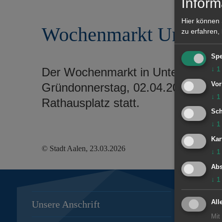
Inform
r
e
i
n
Hier können 
Wochenmarkt Unterkoc
n
zu erfahren,
g
e
Spe
n
↓
1
Der Wochenmarkt in Unterkochen f
Vor
Gründonnerstag, 02.04.2026 von 7
↓
1
Rathausplatz statt.
Sch
↓
1
Kar
© Stadt Aalen, 23.03.2026
↓
1
Abs
↓
1
Unsere Anschrift
Öffnungs
All
Mit