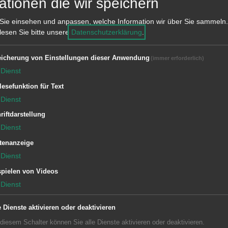
ationen die wir speichern
Sie einsehen und anpassen, welche Information wir über Sie sammeln.
hen vorverlegt
 lesen Sie bitte unsere
Datenschutzerklärung
.
icherung von Einstellungen dieser Anwendung
(immer erforderlich)
Dienst
indet aufgrund des Karfreitags am
lesefunktion für Text
.30 Uhr bis 12 Uhr auf dem
Dienst
riftdarstellung
Dienst
tenanzeige
Dienst
pielen von Videos
Dienst
zeiten Rathaus Aalen
Subwebs
e Dienste aktivieren oder deaktivieren
 diesem Schalter können Sie alle Dienste aktivieren oder deaktivieren.