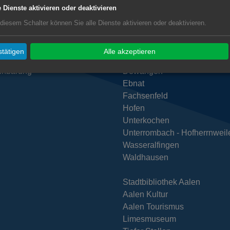
e Dienste aktivieren oder deaktivieren
 diesem Schalter können Sie alle Dienste aktivieren oder deaktivieren.
zeiten Stadtkämmerei
Subwebs
tätigen
Alle akzeptieren
inbarung
Dewangen
Ebnat
Fachsenfeld
Hofen
Unterkochen
Unterrombach - Hofherrnweil
Wasseralfingen
Waldhausen
Stadtbibliothek Aalen
Aalen Kultur
Aalen Tourismus
Limesmuseum