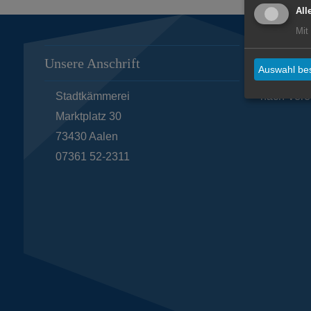
All
Mit
Unsere Anschrift
Öffnungs
Auswahl bes
Stadtkämmerei
nach Vere
Marktplatz 30
73430
Aalen
07361 52-2311