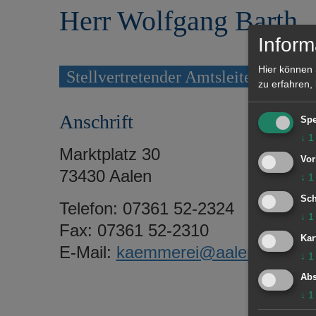
r
e
Herr Wolfgang Barth
i
n
n
Inform
g
e
Hier können 
Stellvertretender Amtsleiter
n
zu erfahren,
Anschrift
Spe
↓
1
Marktplatz 30
Vor
73430 Aalen
↓
1
Sch
Telefon: 07361 52-2324
↓
1
Fax: 07361 52-2310
Kar
E-Mail:
kaemmerei@aalen.de
↓
1
Abs
↓
1