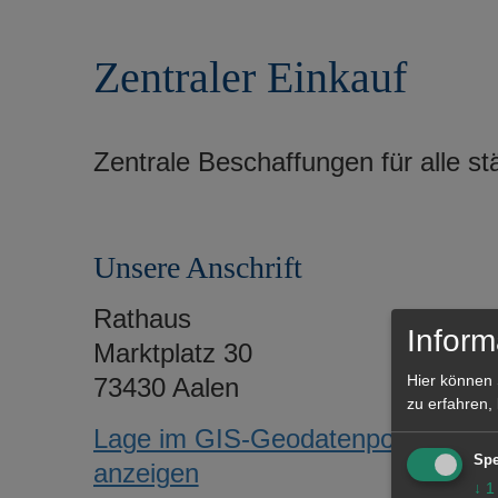
r
e
i
n
Zentraler Einkauf
n
g
e
n
Zentrale Beschaffungen für alle st
Unsere Anschrift
Rathaus
Inform
Marktplatz 30
Hier können 
73430 Aalen
zu erfahren,
Lage im GIS-Geodatenportal
Spe
anzeigen
↓
1