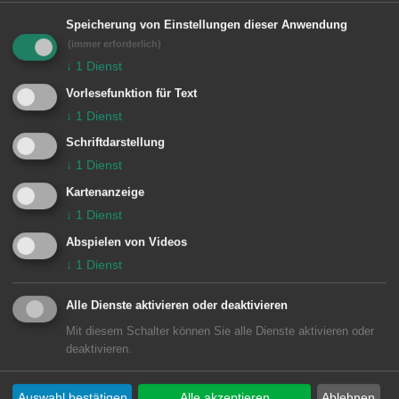
Bereich der Stadthalle sowie auf dem
Speicherung von Einstellungen dieser Anwendung
Festplatz und bei dem Freibad in
(immer erforderlich)
Unterrombach zur Verfügung.
↓
1
Dienst
Vorlesefunktion für Text
↓
1
Dienst
Es wird besonders darauf hingewiesen,
Schriftdarstellung
dass die Zufahrt in den Stadionweg
↓
1
Dienst
(Zufahrt MTV, SSV, Waldfriedhof)
Kartenanzeige
zwischen 16.30 Uhr und 18.30 Uhr
↓
1
Dienst
erschwert möglich bzw. gesperrt ist.
Abspielen von Videos
↓
1
Dienst
Alle Dienste aktivieren oder deaktivieren
© Stadt Aalen, 04.02.2015
Mit diesem Schalter können Sie alle Dienste aktivieren oder
deaktivieren.
Auswahl bestätigen
Alle akzeptieren
Ablehnen