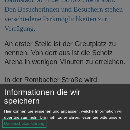
e
Den Besucherinnen und Besuchern stehen
n
verschiedene Parkmöglichkeiten zur
Verfügung.
An erster Stelle ist der Greutplatz zu
nennen. Von dort aus ist die Scholz
Arena in wenigen Minuten zu erreichen.
In der Rombacher Straße wird
stadtauswärts der Radfahrstreifen
Informationen die wir
zwischen der Steimlestraße und der
speichern
Zufahrt Westumgehung Aalen zum
Hier können Sie einsehen und anpassen, welche Information wir
Parken freigegeben.
über Sie sammeln.
Um mehr zu erfahren, lesen Sie bitte unsere
Desweiteren stehen Parkplätze im
Datenschutzerklärung
.