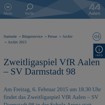
D
i
Menu
Suche
r
e
k
t
z
Startseite
Bürgerservice
Presse
Archiv
u
Archiv 2015
m
I
n
Zweitligaspiel VfR Aalen
h
a
– SV Darmstadt 98
l
t
s
p
Am Freitag, 6. Februar 2015 um 18.30 Uhr
r
i
findet das Zweitligaspiel VfR Aalen – SV
n
g
Darmstadt 98 in der Scholz Arena statt.