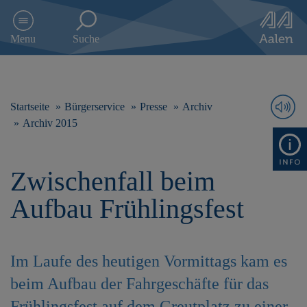
D
i
Menu
Suche
r
e
k
t
z
Startseite
Bürgerservice
Presse
Archiv
u
Archiv 2015
m
I
n
Zwischenfall beim
h
a
Aufbau Frühlingsfest
l
t
s
p
Im Laufe des heutigen Vormittags kam es
r
i
beim Aufbau der Fahrgeschäfte für das
n
g
Frühlingsfest auf dem Greutplatz zu einer