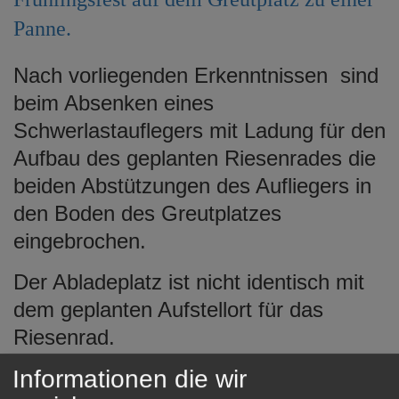
e
Panne.
n
Nach vorliegenden Erkenntnissen sind
beim Absenken eines
Schwerlastauflegers mit Ladung für den
Aufbau des geplanten Riesenrades die
beiden Abstützungen des Aufliegers in
den Boden des Greutplatzes
eingebrochen.
Der Abladeplatz ist nicht identisch mit
dem geplanten Aufstellort für das
Riesenrad.
Bürgermeister Wolf-Dietrich
Informationen die wir
Fehrenbacher und Mitar-beiter der