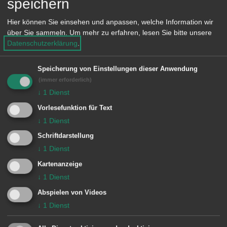
speichern
zuständigen Fachämter begaben sich
Hier können Sie einsehen und anpassen, welche Information wir
umge-hend vor Ort, um den Vorfall zu
über Sie sammeln.
Um mehr zu erfahren, lesen Sie bitte unsere
begutachten und an einer Lösung
Datenschutzerklärung
.
mitzuarbeiten.
Speicherung von Einstellungen dieser Anwendung
Ein zwischenzeitlich eingeholtes
(immer erforderlich)
Fachgutachten bestä-tigt, dass das
↓
1
Dienst
Riesenrad am vorgesehenen Ort
Vorlesefunktion für Text
aufgestellt werden kann.
↓
1
Dienst
Schriftdarstellung
↓
1
Dienst
Die Stadt und der Festbetreiber Georg
Kartenanzeige
Löwenthal sind zuversichtlich, dass das
↓
1
Dienst
Frühlingsfest auch dieses Jahr
Abspielen von Videos
erfolgreich, und zwar mit Riesenrad,
↓
1
Dienst
stattfindet.