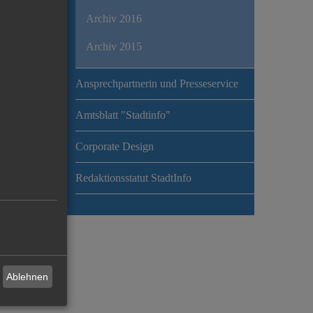
Archiv 2016
Archiv 2015
Ansprechpartnerin und Presseservice
Amtsblatt "Stadtinfo"
Corporate Design
Redaktionsstatut StadtInfo
Ablehnen