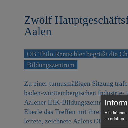
r
e
i
n
Zwölf Hauptgeschäftsf
n
g
Aalen
e
n
OB Thilo Rentschler begrüßt die C
Bildungszentrum
Zu einer turnusmäßigen Sitzung trafe
baden-württembergischen Industrie
Inform
Aalener IHK-Bildungszentrum. Bevor
Eberle das Treffen mit ihren Hauptg
Hier können 
zu erfahren,
leitete, zeichnete Aalens OB Thilo 