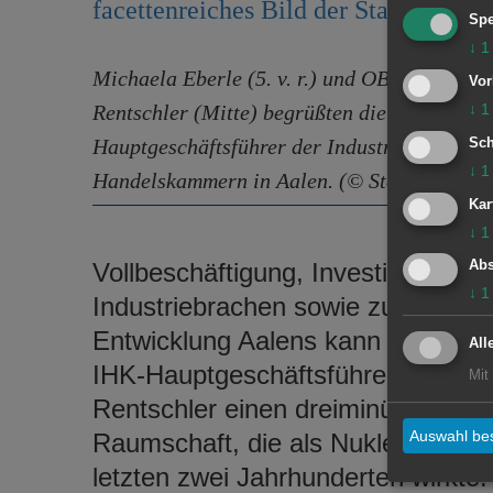
facettenreiches Bild der Stadt sowie 
Spe
↓
1
Michaela Eberle (5. v. r.) und OB Thilo
Vor
Rentschler (Mitte) begrüßten die
↓
1
Hauptgeschäftsführer der Industrie- und
Sch
↓
1
Handelskammern in Aalen. (© Stadt Aalen)
Kar
↓
1
Vollbeschäftigung, Investitionen 
Abs
↓
1
Industriebrachen sowie zur Mobilit
Entwicklung Aalens kann als beispi
All
IHK-Hauptgeschäftsführerin Michae
Mit
Rentschler einen dreiminütigen Fil
Auswahl bes
Raumschaft, die als Nukleus für di
letzten zwei Jahrhunderten wirkte