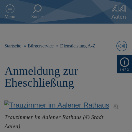
D
i
Menu
Suche
r
e
k
t
z
Startseite
Bürgerservice
Dienstleistung A-Z
u
m
I
Anmeldung zur
n
h
Eheschließung
a
l
t
s
p
r
Trauzimmer im Aalener Rathaus (© Stadt
i
n
Aalen)
g