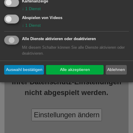
Kartenanzeige
die Möglichkeiten über die
↓
1
Dienst
Namensführung in der Ehe nach
Abspielen von Videos
deutschem Recht ab 1. Mai 2025 näher
↓
1
Dienst
erläutert.
Alle Dienste aktivieren oder deaktivieren
Mit diesem Schalter können Sie alle Dienste aktivieren oder
deaktivieren.
Video
Dieses Video kann auf Grund
Auswahl bestätigen
Alle akzeptieren
Ablehnen
Ihrer Datenschutz-Einstellungen
nicht abgespielt werden.
Einstellungen ändern