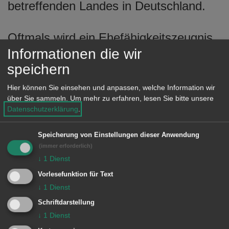
betreffenden Landes in Deutschland.
Oftmals wird ein Ehefähigkeitszeugnis
Informationen die wir
(z.B. in Frankreich, Italien, Österreich,
speichern
Schweiz) gefordert, das Ihnen Ihr
zuständiges Wohnsitzstandesamt
Hier können Sie einsehen und anpassen, welche Information wir
über Sie sammeln.
Um mehr zu erfahren, lesen Sie bitte unsere
ausstellen kann. Für die Beantragung
Datenschutzerklärung
.
eines Ehefähigkeitszeugnisses sind die
gleichen Nachweise vorzulegen, wie
Speicherung von Einstellungen dieser Anwendung
wenn Sie hier heiraten würden.
(immer erforderlich)
↓
1
Dienst
Vorlesefunktion für Text
↓
1
Dienst
Namen in der Ehe
Schriftdarstellung
↓
1
Dienst
Im nachfolgenden Erklärvideo werden