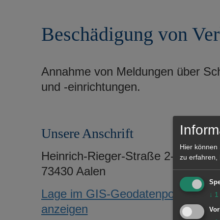
r
e
i
n
Beschädigung von Ver
n
g
e
n
Annahme von Meldungen über Schä
und -einrichtungen.
Inform
Unsere Anschrift
Hier können 
Heinrich-Rieger-Straße 2-8
zu erfahren,
73430 Aalen
Spe
Lage im GIS-Geodatenportal
↓
1
anzeigen
Vor