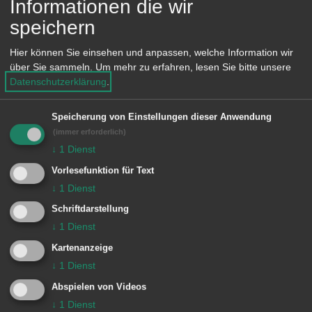
Informationen die wir
sowie nach Vereinbarung
speichern
Hier können Sie einsehen und anpassen, welche Information wir
über Sie sammeln.
Um mehr zu erfahren, lesen Sie bitte unsere
Diese Einrichtung gehört zu
Datenschutzerklärung
.
Dezernat II - Baudezernat - Erster
Speicherung von Einstellungen dieser Anwendung
(immer erforderlich)
Bürgermeister Wolfgang Steidle
↓
1
Dienst
Zugehörige Abteilungen
Vorlesefunktion für Text
↓
1
Dienst
Baugewerke
Schriftdarstellung
↓
1
Dienst
Bauliche Unterhaltung von
Kartenanzeige
Verkehrsflächen
↓
1
Dienst
Abspielen von Videos
Grundversorgung öffentlicher
↓
1
Dienst