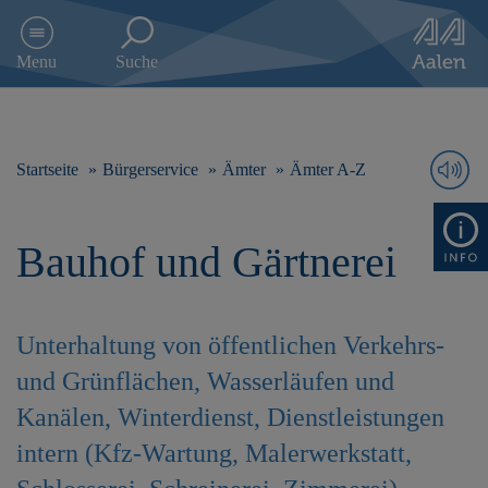
D
i
Menu
Suche
r
e
k
t
z
Startseite
Bürgerservice
Ämter
Ämter A-Z
u
m
I
Bauhof und Gärtnerei
n
h
a
l
Unterhaltung von öffentlichen Verkehrs-
t
s
und Grünflächen, Wasserläufen und
p
r
Kanälen, Winterdienst, Dienstleistungen
i
intern (Kfz-Wartung, Malerwerkstatt,
n
g