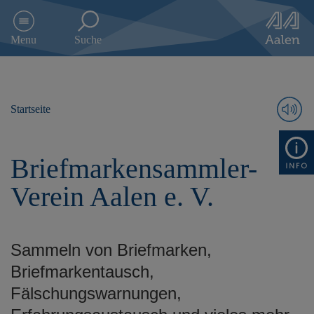
D
i
Menu
Suche
r
e
k
t
z
Startseite
u
m
I
Briefmarkensammler-
n
h
Verein Aalen e. V.
a
l
t
s
Sammeln von Briefmarken,
p
r
Briefmarkentausch,
i
Fälschungswarnungen,
n
g