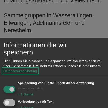
Erfahrungsaustausch und vieles mehr.
e
n
Sammelgruppen in Wasseralfingen,
Ellwangen, Adelmannsfeldn und
Neresheim.
Informationen die wir
Nähere Auskünfte bezüglich der
speichern
Zusammenkünfte beim 1.
Vorsitzenden.
Hier können Sie einsehen und anpassen, welche Information wir
über Sie sammeln.
Um mehr zu erfahren, lesen Sie bitte unsere
Datenschutzerklärung
.
Unsere Anschrift
Speicherung von Einstellungen dieser Anwendung
(immer erforderlich)
Kaplitzer Straße 22
↓
1
Dienst
73479 Ellwangen
Vorlesefunktion für Text
↓
1
Dienst