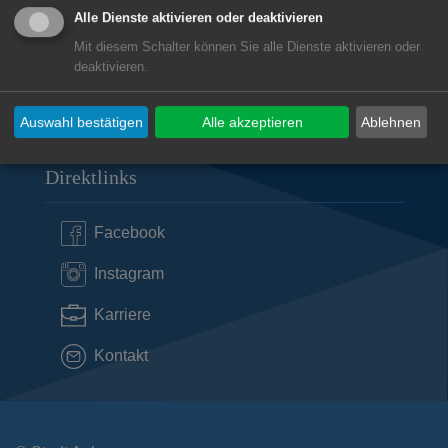
73479
Ellwangen
Alle Dienste aktivieren oder deaktivieren
07961 53177
Mit diesem Schalter können Sie alle Dienste aktivieren oder
deaktivieren.
Subwebs
Auswahl bestätigen
Alle akzeptieren
Ablehnen
Direktlinks
Facebook
Instagram
Karriere
Kontakt