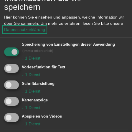
Telefon: 07961 53177
e
speichern
n
E-Mail:
Utz4141@aol.com
Hier können Sie einsehen und anpassen, welche Information wir
über Sie sammeln.
Um mehr zu erfahren, lesen Sie bitte unsere
Datenschutzerklärung
.
Einrichtung
Speicherung von Einstellungen dieser Anwendung
(immer erforderlich)
Briefmarkensammler-Verein Aalen e.
↓
1
Dienst
V.
Vorlesefunktion für Text
↓
1
Dienst
Schriftdarstellung
↓
1
Dienst
Kartenanzeige
Unsere Anschrift
↓
1
Dienst
Abspielen von Videos
Briefmarkensammler-Verein Aalen e. V.
↓
1
Dienst
Kaplitzer Straße 22