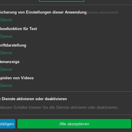
icherung von Einstellungen dieser Anwendung
(immer erforderlich)
Dienst
lesefunktion für Text
Dienst
riftdarstellung
Dienst
tenanzeige
Dienst
pielen von Videos
Dienst
e Dienste aktivieren oder deaktivieren
 diesem Schalter können Sie alle Dienste aktivieren oder deaktivieren.
tätigen
Alle akzeptieren