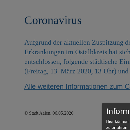
r
e
i
n
Coronavirus
n
g
e
n
Aufgrund der aktuellen Zuspitzung de
Erkrankungen im Ostalbkreis hat sic
entschlossen, folgende städtische Ei
(Freitag, 13. März 2020, 13 Uhr) und 
Alle weiteren Informationen zum Co
Inform
© Stadt Aalen, 06.05.2020
Hier können 
zu erfahren,