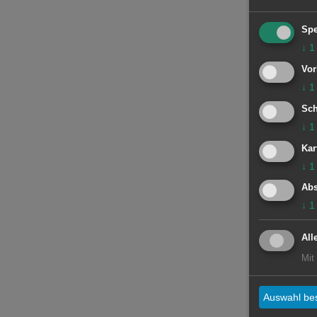
Spe
↓
1
Vor
↓
1
Sch
↓
1
Kar
↓
1
Abs
↓
1
All
Mit
Auswahl bes