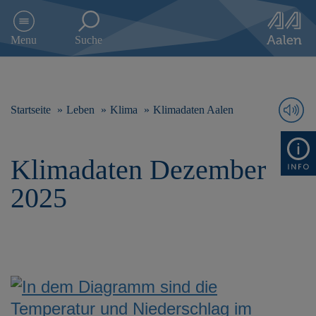
D
i
Menu
Suche
r
e
k
t
z
Startseite
Leben
Klima
Klimadaten Aalen
u
m
I
Klimadaten Dezember
n
h
2025
a
l
t
s
p
r
i
n
g