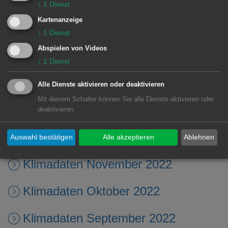
Klimadaten Mai 2023
↓
1
Dienst
Kartenanzeige
Klimadaten April 2023
↓
1
Dienst
Abspielen von Videos
Klimadaten März 2023
↓
1
Dienst
Klimadaten Februar 2023
Alle Dienste aktivieren oder deaktivieren
Mit diesem Schalter können Sie alle Dienste aktivieren oder
Klimadaten Januar 2023
deaktivieren.
Klimadaten Dezember 2022
Auswahl bestätigen
Alle akzeptieren
Ablehnen
Klimadaten November 2022
Klimadaten Oktober 2022
Klimadaten September 2022