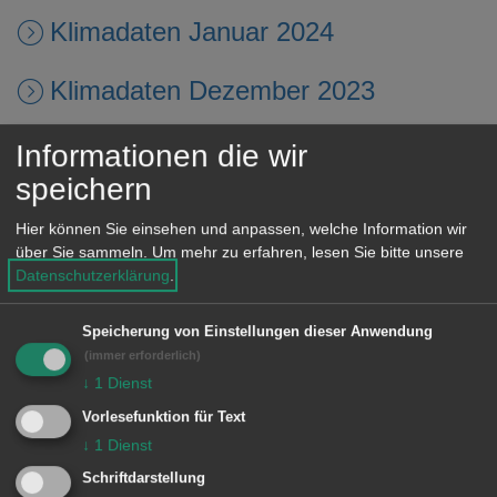
Klimadaten Januar 2024
Klimadaten Dezember 2023
Klimadaten November 2023
Informationen die wir
speichern
Klimadaten Oktober 2023
Hier können Sie einsehen und anpassen, welche Information wir
über Sie sammeln.
Um mehr zu erfahren, lesen Sie bitte unsere
Klimadaten September 2023
Datenschutzerklärung
.
Klimadaten August 2023
Speicherung von Einstellungen dieser Anwendung
(immer erforderlich)
Klimadaten Juli 2023
↓
1
Dienst
Vorlesefunktion für Text
Klimadaten Juni 2023
↓
1
Dienst
Schriftdarstellung