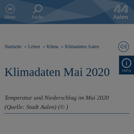
D
i
Menu
Suche
r
e
k
t
z
Startseite
Leben
Klima
Klimadaten Aalen
u
m
I
Klimadaten Mai 2020
n
h
a
l
t
Temperatur und Niederschlag im Mai 2020
s
(Quelle: Stadt Aalen) (© )
p
r
i
n
g