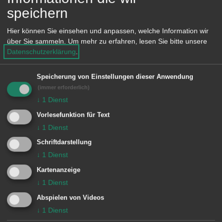
Klimadaten August 2023
speichern
Klimadaten Juli 2023
Hier können Sie einsehen und anpassen, welche Information wir
über Sie sammeln.
Um mehr zu erfahren, lesen Sie bitte unsere
Datenschutzerklärung
.
Klimadaten Juni 2023
Speicherung von Einstellungen dieser Anwendung
Klimadaten Mai 2023
(immer erforderlich)
↓
1
Dienst
Klimadaten April 2023
Vorlesefunktion für Text
↓
1
Dienst
Klimadaten März 2023
Schriftdarstellung
↓
1
Dienst
Klimadaten Februar 2023
Kartenanzeige
↓
1
Dienst
Klimadaten Januar 2023
Abspielen von Videos
↓
1
Dienst
Klimadaten Dezember 2022