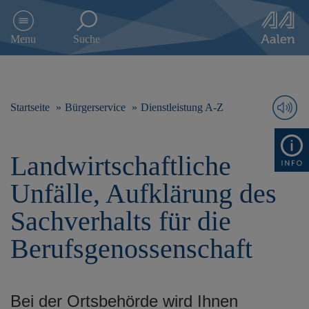
D
i
Menu
Suche
r
e
k
t
z
Startseite
Bürgerservice
Dienstleistung A-Z
u
m
I
Landwirtschaftliche
n
h
Unfälle, Aufklärung des
a
l
Sachverhalts für die
t
s
Berufsgenossenschaft
p
r
i
n
Bei der Ortsbehörde wird Ihnen
g