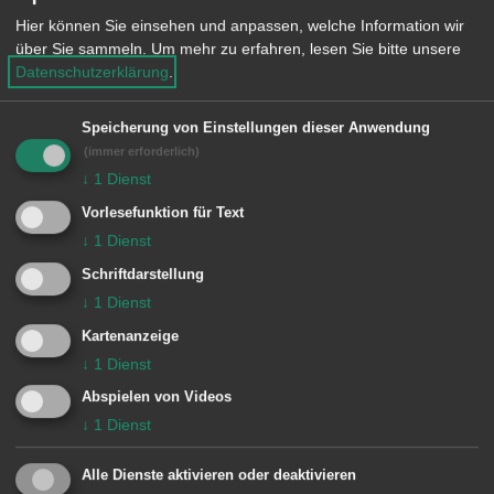
Montag 8.30 bis 12 Uhr
Hier können Sie einsehen und anpassen, welche Information wir
über Sie sammeln.
Um mehr zu erfahren, lesen Sie bitte unsere
Dienstag 8.30 bis 12 Uhr
Datenschutzerklärung
.
Mittwoch 8.30 bis 12 Uhr und 14 - 16
Uhr
Speicherung von Einstellungen dieser Anwendung
(immer erforderlich)
Donnerstag 8.30 - 12 Uhr und 14 - 16
↓
1
Dienst
Uhr
Vorlesefunktion für Text
Freitag 8.30 bis 12 Uhr
↓
1
Dienst
Schriftdarstellung
Wir bitten um vorherige
↓
1
Dienst
Terminvereinbarung
Kartenanzeige
↓
1
Dienst
Abspielen von Videos
↓
1
Dienst
Zuständige Dienststellen
Alle Dienste aktivieren oder deaktivieren
Ortsbehörde