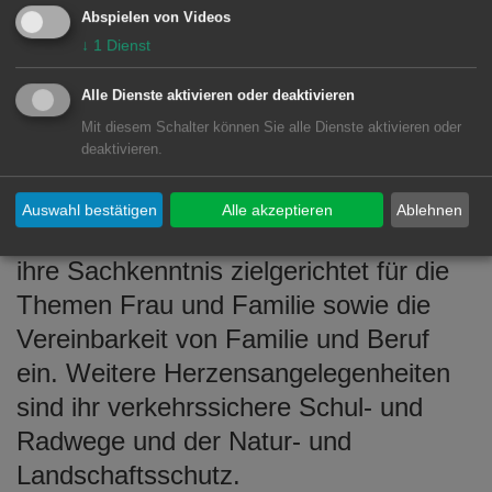
Abspielen von Videos
geflüchtet sind.
↓
1
Dienst
Alle Dienste aktivieren oder deaktivieren
Regina Köder
ist seit 2009 Mitglied im
Mit diesem Schalter können Sie alle Dienste aktivieren oder
deaktivieren.
Ortschaftsrat Hofen und seit 2019 im
Gemeinderat vertreten.
Auswahl bestätigen
Alle akzeptieren
Ablehnen
Als ausgebildete Erzieherin bringe sie
ihre Sachkenntnis zielgerichtet für die
Themen Frau und Familie sowie die
Vereinbarkeit von Familie und Beruf
ein. Weitere Herzensangelegenheiten
sind ihr verkehrssichere Schul- und
Radwege und der Natur- und
Landschaftsschutz.