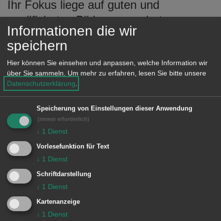
Ihr Fokus liege auf guten und
qualifizierten Bildungsangeboten,
Informationen die wir
Nachhaltigkeit und
speichern
Quartiersentwicklung sowie
Hier können Sie einsehen und anpassen, welche Information wir
Kinderbetreuung und Integration. „Sie
über Sie sammeln.
Um mehr zu erfahren, lesen Sie bitte unsere
wissen, dass starke Familien die
Datenschutzerklärung
.
Grundlage für eine gesunde und
lebendige Gemeinschaft sind“, sagte
Speicherung von Einstellungen dieser Anwendung
(immer erforderlich)
der OB und hob Kleins erfolgreiches
↓
1
Dienst
Wirken als Leiterin der
Vorlesefunktion für Text
Familienbildungsstätte in Aalen hervor.
↓
1
Dienst
Sie engagiere sich zudem ehrenamtlich
Schriftdarstellung
für den Verein „Ozean der Hoffnung“,
↓
1
Dienst
der sich in Antakya um Kinder
Kartenanzeige
↓
1
Dienst
kümmert, die vor dem Krieg aus Syrien