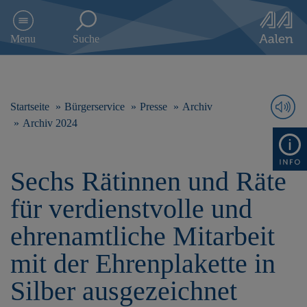
D
i
Menu
Suche
r
e
k
t
z
Startseite
Bürgerservice
Presse
Archiv
u
Archiv 2024
m
I
n
Sechs Rätinnen und Räte
h
a
für verdienstvolle und
l
t
ehrenamtliche Mitarbeit
s
p
mit der Ehrenplakette in
r
i
Silber ausgezeichnet
n
g