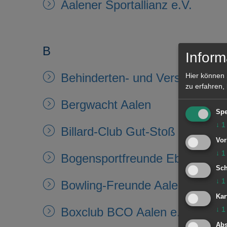
Aalener Sportallianz e.V.
B
Inform
Behinderten- und Versehrtensp
Hier können 
zu erfahren,
Bergwacht Aalen
Spe
↓
1
Billard-Club Gut-Stoß 1995
Vor
↓
1
Bogensportfreunde Ebnat
Sch
↓
1
Bowling-Freunde Aalen e.V.
Kar
Boxclub BCO Aalen e.V.
↓
1
Abs