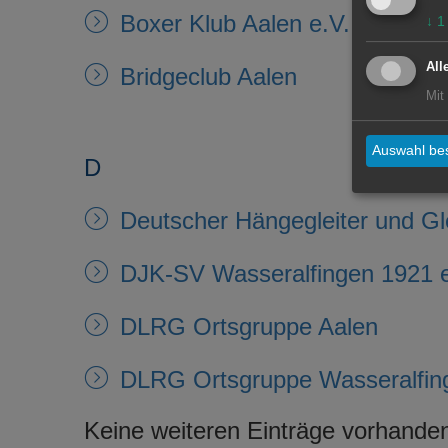
Boxer Klub Aalen e.V.
↓
1
All
Bridgeclub Aalen
Mit
Auswahl bes
D
Deutscher Hängegleiter und Gle
DJK-SV Wasseralfingen 1921 e
DLRG Ortsgruppe Aalen
DLRG Ortsgruppe Wasseralfin
Keine weiteren Einträge vorhande