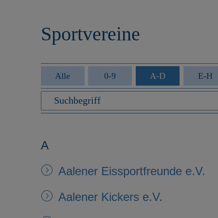
r
e
i
n
Sportvereine
n
g
e
n
Alle
0-9
A-D
E-H
A
Aalener Eissportfreunde e.V.
Aalener Kickers e.V.