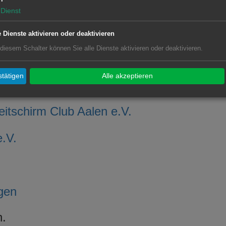
Dienst
e Dienste aktivieren oder deaktivieren
 diesem Schalter können Sie alle Dienste aktivieren oder deaktivieren.
tätigen
Alle akzeptieren
itschirm Club Aalen e.V.
.V.
gen
n.