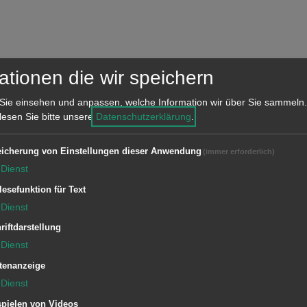
ationen die wir speichern
ortgemeinschaft Aalen (im SSV)
Sie einsehen und anpassen, welche Information wir über Sie sammeln.
 lesen Sie bitte unsere
Datenschutzerklärung
.
icherung von Einstellungen dieser Anwendung
(immer erforderlich)
Dienst
lesefunktion für Text
Dienst
riftdarstellung
Dienst
tenanzeige
Dienst
pielen von Videos