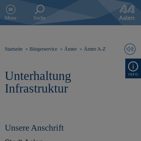
D
i
Menu
Suche
r
e
k
t
z
Startseite
Bürgerservice
Ämter
Ämter A-Z
u
m
I
Unterhaltung
n
h
Infrastruktur
a
l
t
s
p
r
Unsere Anschrift
i
n
g