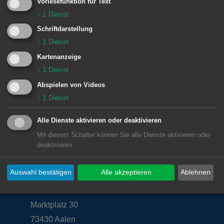
Vorlesefunktion für Text
↓
1
Dienst
sowie nach Vereinbarung
Schriftdarstellung
↓
1
Dienst
Kartenanzeige
↓
1
Dienst
Diese Einrichtung gehört zu
Abspielen von Videos
Bauhof und Gärtnerei
↓
1
Dienst
Alle Dienste aktivieren oder deaktivieren
Mit diesem Schalter können Sie alle Dienste aktivieren oder
deaktivieren.
Unsere Anschrift
Auswahl bestätigen
Alle akzeptieren
Ablehnen
Rathaus Aalen
Marktplatz 30
73430
Aalen