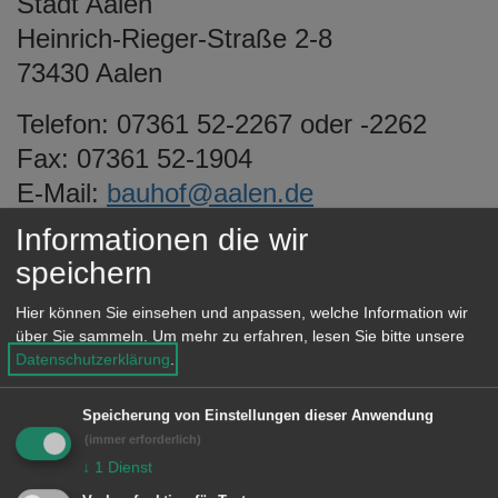
Stadt Aalen
e
Heinrich-Rieger-Straße 2-8
n
73430 Aalen
Telefon: 07361 52-2267 oder -2262
Fax: 07361 52-1904
E-Mail:
bauhof@aalen.de
Informationen die wir
speichern
Öffnungszeiten
Hier können Sie einsehen und anpassen, welche Information wir
über Sie sammeln.
Um mehr zu erfahren, lesen Sie bitte unsere
Montag, 7 bis 16 Uhr
Datenschutzerklärung
.
Dienstag, 7 bis 16 Uhr
Mittwoch, 7 bis 16 Uhr
Speicherung von Einstellungen dieser Anwendung
(immer erforderlich)
Donnerstag, 7 bis 16 Uhr
↓
1
Dienst
Freitag, 7 bis 12 Uhr