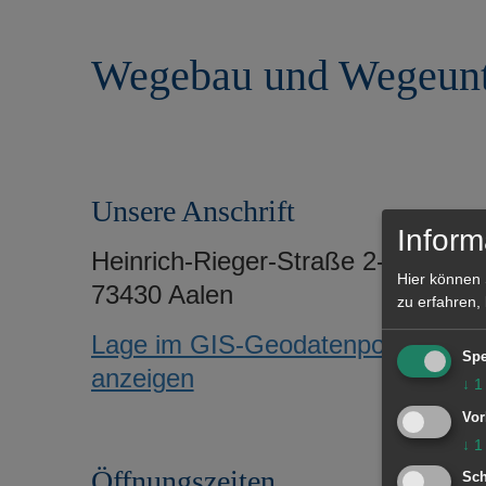
r
e
i
n
Wegebau und Wegeunt
n
g
e
n
Unsere Anschrift
Inform
Heinrich-Rieger-Straße 2-8
Hier können 
73430 Aalen
zu erfahren,
Lage im GIS-Geodatenportal
Spe
anzeigen
↓
1
Vor
↓
1
Öffnungszeiten
Sch