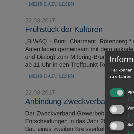
MEHR DAZU LESEN
22.03.2017
Frühstück der Kulturen
„BIWAQ – Bunt. Charmant. Rötenberg.“ u
Aalen laden gemeinsam mit dem aakademi
und Dialog) zum Mitbring-Brunch „Frühst
Inform
ab 11 Uhr in den Treffpunkt Rötenberg ..
Hier können 
MEHR DAZU LESEN
zu erfahren,
22.03.2017
Spe
↓
1
Anbindung Zweckverband Gewe
Vor
Der Zweckverband Gewerbebiet Dauerwan
↓
1
Entscheidungen in das Jahr 2017. Die 
Sch
Bau eines zweiten Kreisverkehrs als ze
↓
1