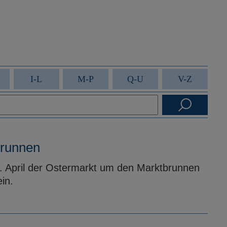
I-L
M-P
Q-U
V-Z
brunnen
6. April der Ostermarkt um den Marktbrunnen
in.