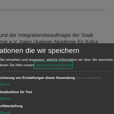
nd der Integrationsbeauftragte der Stadt
e e.V. Aalen (Aalener Akademie für Kultur
ück der Kulturen“ am Sonntag, 9. April 2017,
ationen die wir speichern
.
Sie einsehen und anpassen, welche Information wir über Sie sammeln.
 lesen Sie bitte unsere
Datenschutzerklärung
.
icherung von Einstellungen dieser Anwendung
(immer erforderlich)
Dienst
rbegebiet Dauerwang an B29
lesefunktion für Text
g startete am 8. März mit wichtigen
Dienst
Verbandsversammlung hat der Vergabe zum
riftdarstellung
ntrales Verkehrsbauwerk am zukünftigen neuen
Dienst