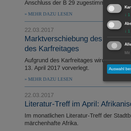
Anschluss der B 29 zugestimmt. Ausführe
Kar
MEHR DAZU LESEN
↓
1
Abs
22.03.2017
↓
1
Marktverschiebung des Wochen
All
des Karfreitages
Mit
Aufgrund des Karfreitages wird der Woc
13. April 2017 vorverlegt.
Auswahl bes
MEHR DAZU LESEN
22.03.2017
Literatur-Treff im April: Afrika
Im monatlichen Literatur-Treff der Stadtb
märchenhafte Afrika.