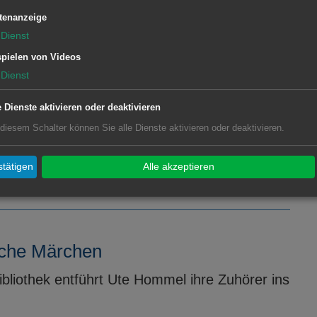
n wird ...
tenanzeige
Dienst
pielen von Videos
Dienst
marktes Unterrombach aufgrund
e Dienste aktivieren oder deaktivieren
 diesem Schalter können Sie alle Dienste aktivieren oder deaktivieren.
henmarkt in Unterrombach auf Donnerstag,
tätigen
Alle akzeptieren
nische Märchen
ibliothek entführt Ute Hommel ihre Zuhörer ins