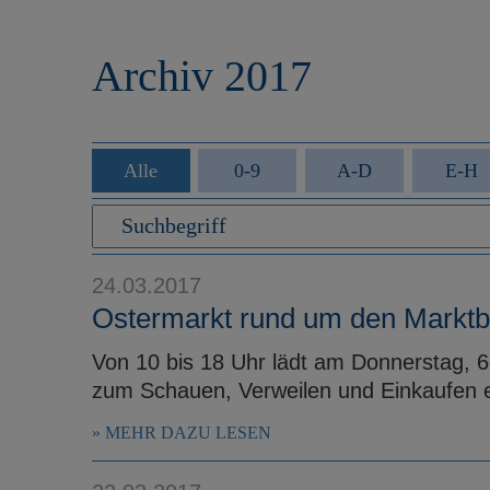
r
e
i
n
Archiv 2017
n
g
e
n
Alle
0-9
A-D
E-H
24.03.2017
Ostermarkt rund um den Markt
Von 10 bis 18 Uhr lädt am Donnerstag, 
zum Schauen, Verweilen und Einkaufen e
MEHR DAZU LESEN