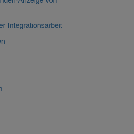
inden-Anzeige von
r Integrationsarbeit
en
n