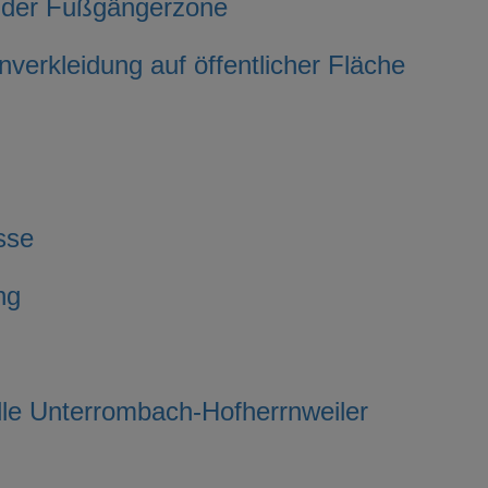
n der Fußgängerzone
kleidung auf öffentlicher Fläche
sse
ng
le Unterrombach-Hofherrnweiler