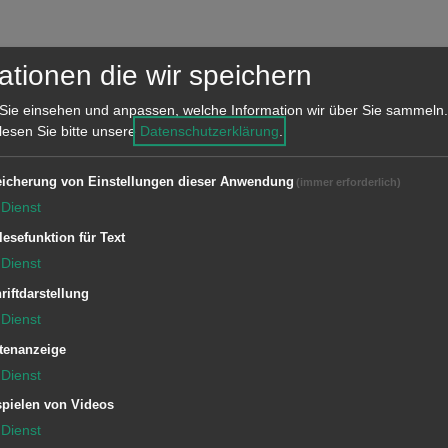
ssingen und Hüttlingen,
ationen die wir speichern
Sie einsehen und anpassen, welche Information wir über Sie sammeln.
 lesen Sie bitte unsere
Datenschutzerklärung
.
icherung von Einstellungen dieser Anwendung
(immer erforderlich)
t
Dienst
lesefunktion für Text
Dienst
riftdarstellung
s- und Ausschussitzungen
Dienst
tenanzeige
nd Nachbereitung von kommunalen und
Dienst
s- und Bürgerentscheiden
pielen von Videos
Dienst
rundstücken gemäß Baugesetzbuch