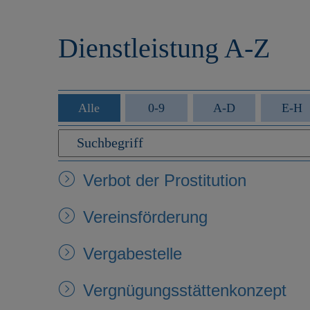
r
e
i
n
Dienstleistung A-Z
n
g
e
n
Alle
0-9
A-D
E-H
Verbot der Prostitution
Vereinsförderung
Vergabestelle
Vergnügungsstättenkonzept