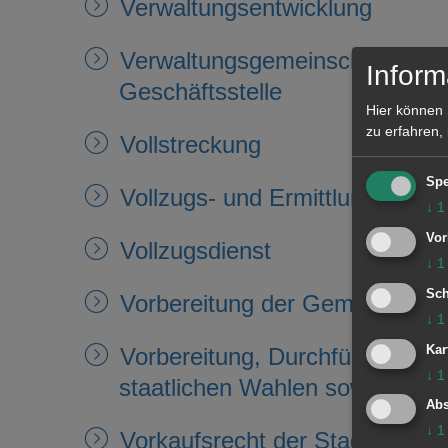
Verwaltungsentwicklung
Verwaltungsgemeinschaft mit E
Inform
Geschäftsstelle
Hier können 
zu erfahren,
Vollstreckung
Spe
Vollzugs- und Ermittlungsdiens
↓
1
Vor
Vollzugsdienst
↓
1
Sch
Vorbereitung der Gemeinderat
↓
1
Kar
Vorbereitung, Durchführung u
↓
1
staatlichen Wahlen sowie Volk
Abs
↓
1
Vorkaufsrecht der Stadt an G