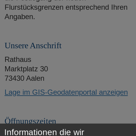
e
Flurstücksgrenzen entsprechend Ihren
n
Angaben.
Unsere Anschrift
Rathaus
Marktplatz 30
73430 Aalen
Lage im GIS-Geodatenportal anzeigen
Öffnungszeiten
Informationen die wir
Montag 8.30 bis 12 Uhr und 14 bis 16