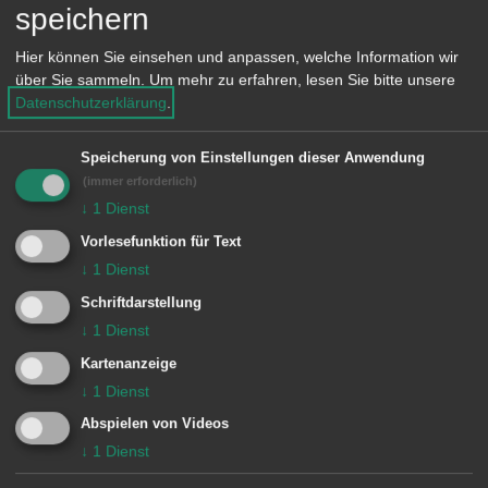
speichern
Uhr
Hier können Sie einsehen und anpassen, welche Information wir
Dienstag 8.30 bis 12 Uhr und 14 bis 16
über Sie sammeln.
Um mehr zu erfahren, lesen Sie bitte unsere
Uhr
Datenschutzerklärung
.
Mittwoch 8.30 bis 12 Uhr
Donnerstag 8.30 bis 12 Uhr und 14 bis
Speicherung von Einstellungen dieser Anwendung
(immer erforderlich)
18 Uhr
↓
1
Dienst
Freitag 8.30 bis 12 Uhr
Vorlesefunktion für Text
↓
1
Dienst
sowie nach Vereinbarung
Schriftdarstellung
↓
1
Dienst
Kartenanzeige
↓
1
Dienst
Zuständige Dienststellen
Abspielen von Videos
Grundstücksbezogene
↓
1
Dienst
Basisinformationen und