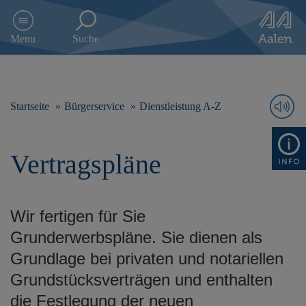
D
i
Menu
Suche
r
e
k
t
z
Startseite
Bürgerservice
Dienstleistung A-Z
u
m
I
Vertragspläne
n
h
a
l
Wir fertigen für Sie
t
s
Grunderwerbspläne. Sie dienen als
p
Grundlage bei privaten und notariellen
r
i
Grundstücksverträgen und enthalten
n
die Festlegung der neuen
g