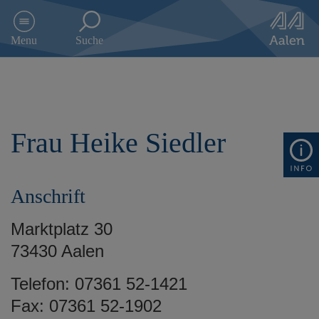
D
i
Menu
Suche
r
e
k
t
z
u
Frau Heike Siedler
m
I
n
h
Anschrift
a
l
t
Marktplatz 30
s
73430 Aalen
p
r
Telefon: 07361 52-1421
i
n
Fax: 07361 52-1902
g