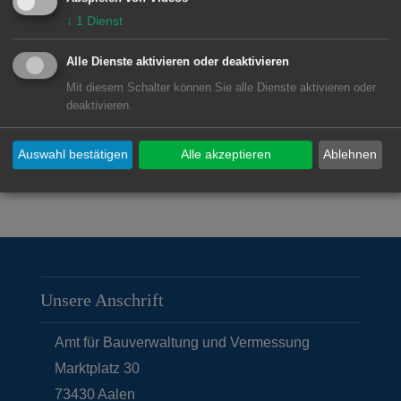
Liegenschaftskataster: Auskunft,
↓
1
Dienst
Planbestellung
Alle Dienste aktivieren oder deaktivieren
Qualitätssicherung
Mit diesem Schalter können Sie alle Dienste aktivieren oder
deaktivieren.
Topografische Vermessung
Auswahl bestätigen
Alle akzeptieren
Ablehnen
Vertragspläne
Unsere Anschrift
Amt für Bauverwaltung und Vermessung
Marktplatz 30
73430
Aalen