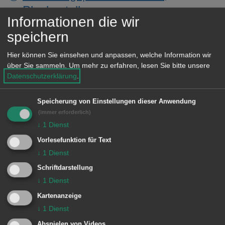
Planbestellung
Informationen die wir
Gebäudeaufnahme
speichern
Hier können Sie einsehen und anpassen, welche Information wir
Geodatenportal
über Sie sammeln.
Um mehr zu erfahren, lesen Sie bitte unsere
Datenschutzerklärung
.
Grenzbescheinigung
Speicherung von Einstellungen dieser Anwendung
Grundstücksrechte:
(immer erforderlich)
Gegenstandslosigkeit
↓
1
Dienst
Vorlesefunktion für Text
Katastervermessung
↓
1
Dienst
Lagepläne zum Bauantrag
Schriftdarstellung
↓
1
Dienst
Liegenschaftskatasterauszüge zum
Kartenanzeige
Bauantrag
↓
1
Dienst
Abspielen von Videos