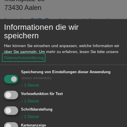
73430 Aalen
Lage im GIS-Geodatenportal anzeigen
Informationen die wir
speichern
Öffnungszeiten
Hier können Sie einsehen und anpassen, welche Information wir
über Sie sammeln.
Um mehr zu erfahren, lesen Sie bitte unsere
Datenschutzerklärung
.
Montag 8.30 bis 12 Uhr und 14 bis 16
Uhr
Speicherung von Einstellungen dieser Anwendung
Dienstag 8.30 bis 12 Uhr und 14 bis 16
(immer erforderlich)
↓
1
Dienst
Uhr
Vorlesefunktion für Text
Mittwoch 8.30 bis 12 Uhr
↓
1
Dienst
Donnerstag 8.30 bis 12 Uhr und 14 bis
Schriftdarstellung
18 Uhr
↓
1
Dienst
Freitag 8.30 bis 12 Uhr
Kartenanzeige