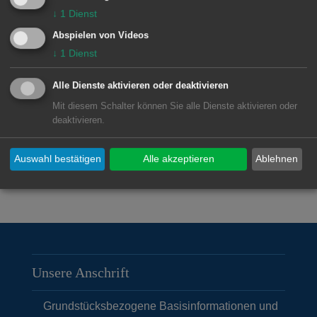
↓
1
Dienst
sowie nach Vereinbarung
Abspielen von Videos
↓
1
Dienst
Alle Dienste aktivieren oder deaktivieren
Zuständige Dienststellen
Mit diesem Schalter können Sie alle Dienste aktivieren oder
deaktivieren.
Grundstücksbezogene
Basisinformationen und
Auswahl bestätigen
Alle akzeptieren
Ablehnen
Liegenschaftskataster
Unsere Anschrift
Grundstücksbezogene Basisinformationen und