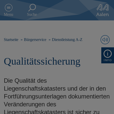
D
i
Menu
Suche
r
e
k
t
z
Startseite
Bürgerservice
Dienstleistung A-Z
u
m
I
Qualitätssicherung
n
h
a
l
Die Qualität des
t
s
Liegenschaftskatasters und der in den
p
Fortführungsunterlagen dokumentierten
r
i
Veränderungen des
n
Liegenschaftskatasters ist sicher zu
g