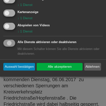
muss die Anlage am Donnerstag, 8. Juni 2017
↓
1
Dienst
zwischen 8 und 16 Uhr außer Betrieb
genommen werden. Die Verkehrsteilnehmer
Kartenanzeige
werden um ...
↓
1
Dienst
Abspielen von Videos
MEHR DAZU LESEN
↓
1
Dienst
02.06.2017
Alle Dienste aktivieren oder deaktivieren
Bauarbeiten/Sperrungen
Mit diesem Schalter können Sie alle Dienste aktivieren oder
deaktivieren.
Kreisverkehrsplatz
Friedrichstraße/Hopfenstraße
Auswahl bestätigen
Alle akzeptieren
Ablehnen
Auf Grund von Umbauarbeiten kommt es ab
kommenden Dienstag, 06.06.2017 zu
verschiedenen Sperrungen am
Kreisverkehrsplatz
Friedrichstraße/Hopfenstraße . Die
Friedrichstraße wird dabei halbseitig gesperrt.