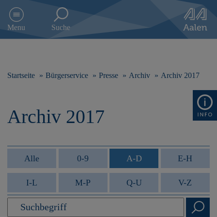
D
i
Menu
Suche
r
e
k
t
z
Startseite
Bürgerservice
Presse
Archiv
Archiv 2017
u
m
I
Archiv 2017
n
h
a
l
t
Alle
0-9
A-D
E-H
s
p
I-L
M-P
Q-U
V-Z
r
i
n
g