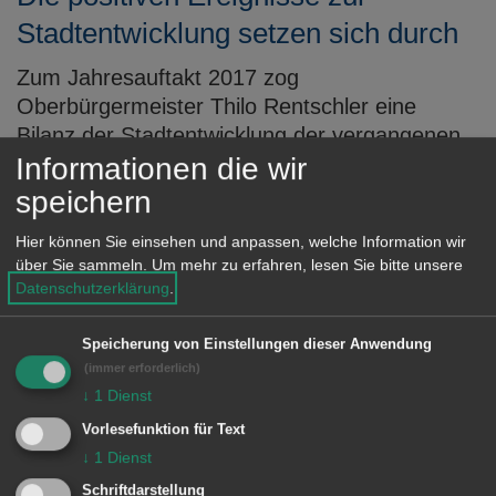
Stadtentwicklung setzen sich durch
Zum Jahresauftakt 2017 zog
Oberbürgermeister Thilo Rentschler eine
Bilanz der Stadtentwicklung der vergangenen
drei Jahre und stellte gleichzeitig die Projekte
Informationen die wir
und Ziele für die Zukunft vor.
speichern
MEHR DAZU LESEN
Hier können Sie einsehen und anpassen, welche Information wir
über Sie sammeln.
Um mehr zu erfahren, lesen Sie bitte unsere
Datenschutzerklärung
.
07.06.2017
Ampel Kreuzung Rathaus am 8. Juni
Speicherung von Einstellungen dieser Anwendung
außer Betrieb
(immer erforderlich)
↓
1
Dienst
Wegen Arbeiten an den Signalgebern der
Vorlesefunktion für Text
Ampelanlage an der Kreuzung Stuttgarter
↓
1
Dienst
Straße/Friedrichstraße/ Julius-Bausch-Straße
Schriftdarstellung