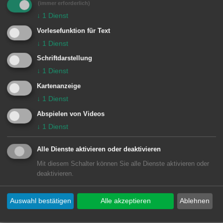
MEHR DAZU LESEN
(immer erforderlich)
↓
1
Dienst
25.06.2019
Vorlesefunktion für Text
48. Wasseralfinger Festtage
↓
1
Dienst
Schriftdarstellung
Auch in diesem Jahr feiert Wasseralfingen vom
↓
1
Dienst
25. bis 30. Juni 2019 wieder das traditionelle
Kartenanzeige
Fest in der Ortsmitte.
↓
1
Dienst
MEHR DAZU LESEN
Abspielen von Videos
↓
1
Dienst
18.06.2019
15. VR-Kunstpreis und 3.
Alle Dienste aktivieren oder deaktivieren
Mit diesem Schalter können Sie alle Dienste aktivieren oder
Inklusionspreis
deaktivieren.
Noch bis 30. Juni sind die farbintensiven
Porträts von Cordula Güdemann zu sehen und
Auswahl bestätigen
Alle akzeptieren
Ablehnen
die ausdrucksstarken Fotos der