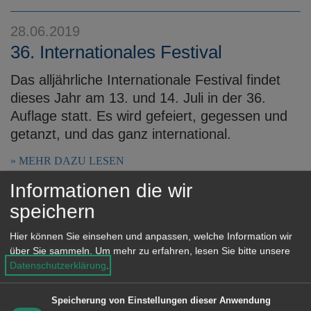
28.06.2019
36. Internationales Festival
Das alljährliche Internationale Festival findet
dieses Jahr am 13. und 14. Juli in der 36.
Auflage statt. Es wird gefeiert, gegessen und
getanzt, und das ganz international.
MEHR DAZU LESEN
Informationen die wir
27.06.2019
speichern
50 weiße Rosen für Frieden und
Hier können Sie einsehen und anpassen, welche Information wir
Zukunft
über Sie sammeln.
Um mehr zu erfahren, lesen Sie bitte unsere
Datenschutzerklärung
.
Der Stadtgarten Aalen wird vom 2. bis 14. Juli
ein Zentrum künstlerischer Aktivitäten sein.
Speicherung von Einstellungen dieser Anwendung