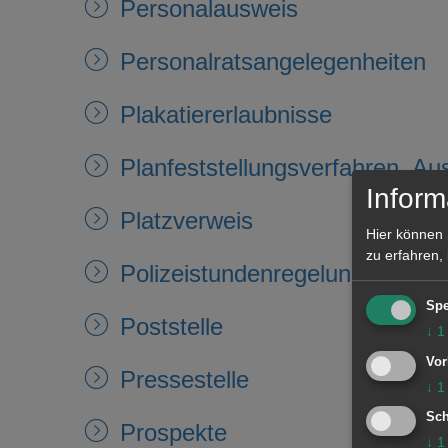
Personalausweis
Personalratsangelegenheiten
Plakatiererlaubnisse
Planfeststellungsverfahren, A
Inform
Platzverweis
Hier können 
zu erfahren,
Polizeistundenregelung
Spe
Poststelle
↓
1
Vor
Pressestelle
↓
1
Sch
Prospekte
↓
1