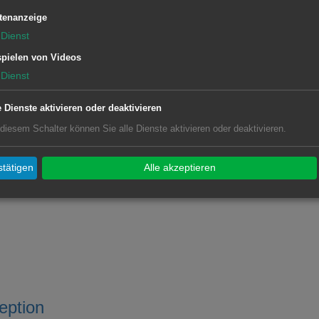
tenanzeige
ngsprüfungsamt
Dienst
pielen von Videos
Dienst
e Dienste aktivieren oder deaktivieren
 diesem Schalter können Sie alle Dienste aktivieren oder deaktivieren.
eteiligung
tätigen
Alle akzeptieren
eption