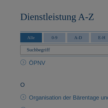
r
e
i
n
Dienstleistung A-Z
n
g
e
n
Alle
0-9
A-D
E-H
ÖPNV
O
Organisation der Bärentage u