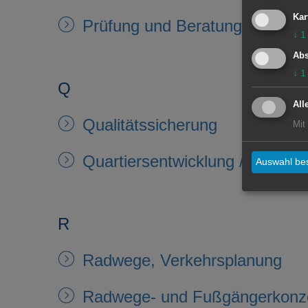
Kar
Prüfung und Beratung Rechnu
↓
1
Abs
↓
1
Q
All
Qualitätssicherung
Mit
Quartiersentwicklung / Bürgerb
Auswahl bes
R
Radwege, Verkehrsplanung
Radwege- und Fußgängerkonz