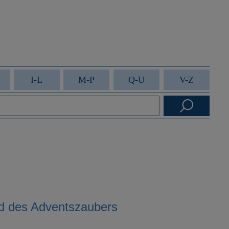
I-L
M-P
Q-U
V-Z
nd des Adventszaubers