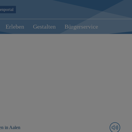
enportal
Erleben
Gestalten
Bürgerservice
en in Aalen