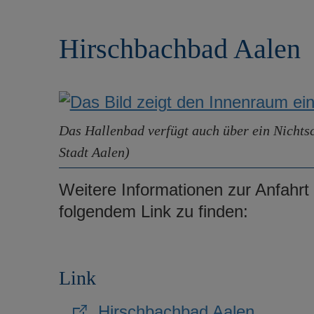
r
e
i
n
Hirschbachbad Aalen
n
g
e
n
Das Hallenbad verfügt auch über ein Nicht
Stadt Aalen)
Weitere Informationen zur Anfahrt 
folgendem Link zu finden:
Link
Hirschbachbad Aalen