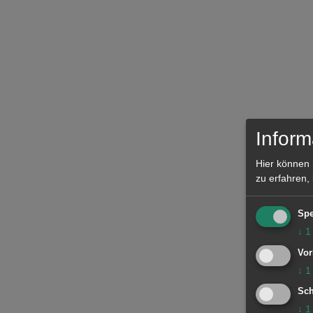
Inform
Hier können 
zu erfahren,
Spe
↓
1
Vor
↓
1
Sch
↓
1