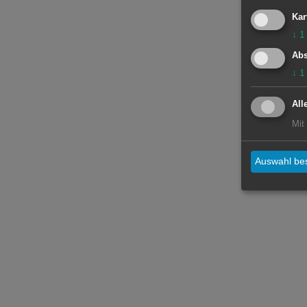
Kar
↓
1
Abs
↓
1
All
Mit
Auswahl bes