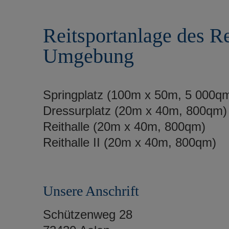
r
e
i
n
Reitsportanlage des R
n
g
Umgebung
e
n
Springplatz (100m x 50m, 5 000q
Dressurplatz (20m x 40m, 800qm)
Reithalle (20m x 40m, 800qm)
Reithalle II (20m x 40m, 800qm)
Unsere Anschrift
Schützenweg 28