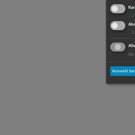
Kar
↓
1
Abs
↓
1
All
Mit
Auswahl bes