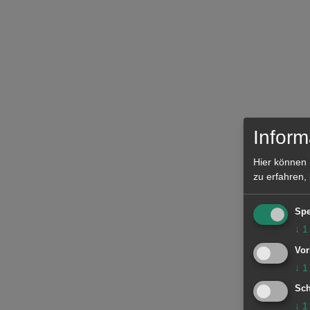
Inform
Hier können 
zu erfahren,
Spe
↓
1
Vor
↓
1
Sch
↓
1