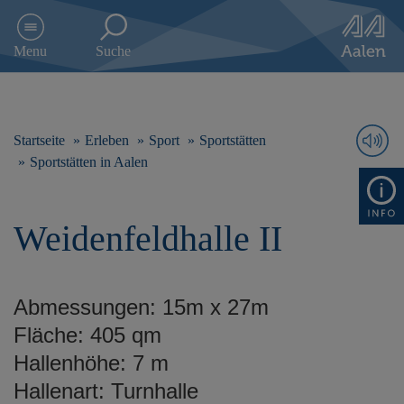
D
i
Menu
Suche
r
e
k
t
z
Startseite
Erleben
Sport
Sportstätten
u
Sportstätten in Aalen
m
I
n
Weidenfeldhalle II
h
a
l
t
Abmessungen: 15m x 27m
s
p
Fläche: 405 qm
r
Hallenhöhe: 7 m
i
n
Hallenart: Turnhalle
g