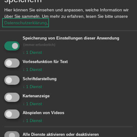
Unsere Anschrift
Hier können Sie einsehen und anpassen, welche Information wir
über Sie sammeln.
Um mehr zu erfahren, lesen Sie bitte unsere
Steinbeisstraße 8
Datenschutzerklärung
.
73430 Aalen
Speicherung von Einstellungen dieser Anwendung
Telefon: 07361 566400
(immer erforderlich)
↓
1
Dienst
Lage im GIS-Geodatenportal anzeigen
Vorlesefunktion für Text
↓
1
Dienst
Schriftdarstellung
↓
1
Dienst
Kartenanzeige
↓
1
Dienst
Diese Karte kann auf Grund Ihrer Datenschutz-
Abspielen von Videos
Einstellungen nicht geladen werden.
↓
1
Dienst
Einstellungen ändern
Alle Dienste aktivieren oder deaktivieren