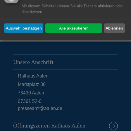
Einstellungen sofort ändern und Karte laden
Mit diesem Schalter können Sie alle Dienste aktivieren oder
deaktivieren.
Auswahl bestätigen
Alle akzeptieren
Ablehnen
Unsere Anschrift
Rathaus Aalen
Marktplatz 30
73430
Aalen
07361 52-0
presseamt@aalen.de
Öffnungszeiten Rathaus Aalen