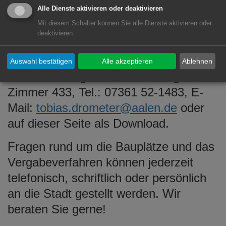
Alle Dienste aktivieren oder deaktivieren
Anträge, Pläne und weitere Auskünfte
Mit diesem Schalter können Sie alle Dienste aktivieren oder
für diese oder andere städtische
deaktivieren.
Bauplätze erhalten Sie im Rathaus
Aalen von Herr Drometer, Amt für
Auswahl bestätigen
Alle akzeptieren
Ablehnen
Bauverwaltung und Vermessung,
Zimmer 433, Tel.: 07361 52-1483, E-
Mail:
tobias.drometer@aalen.de
oder
auf dieser Seite als Download.
Fragen rund um die Bauplätze und das
Vergabeverfahren können jederzeit
telefonisch, schriftlich oder persönlich
an die Stadt gestellt werden. Wir
beraten Sie gerne!