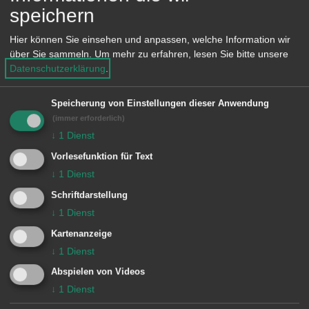
speichern
am Tannenwäldle“ den Bauherr*innen
als Mindestenergiestandard für das zu
Hier können Sie einsehen und anpassen, welche Information wir
über Sie sammeln.
Um mehr zu erfahren, lesen Sie bitte unsere
errichtende Gebäude der EH40-
Datenschutzerklärung
.
Standard auferlegt. Deshalb wird der
abzuschließende Kaufvertrag erst dann
Speicherung von Einstellungen dieser Anwendung
(immer erforderlich)
notariell beurkundet, wenn sich der/die
↓
1
Dienst
Bauherr*in nachdem ihm/ihr der
Vorlesefunktion für Text
Bauplatz von Seiten der Stadt
↓
1
Dienst
verbindlich zugesagt wurde bei
Schriftdarstellung
der Abteilung Klima, Frau Zulley,
↓
1
Dienst
Telefon 07361 52-1897, E-Mail
Kartenanzeige
lisa.zulley@aalen.de
zu den
↓
1
Dienst
Energiestandards und möglichen
Abspielen von Videos
↓
1
Dienst
Förderprogrammen beraten lassen hat.