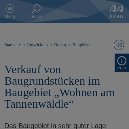
D
i
Menu
Suche
r
e
k
t
z
Startseite
Entwickeln
Bauen
Bauplätze
u
m
I
Verkauf von
n
h
Baugrundstücken im
a
l
Baugebiet „Wohnen am
t
s
Tannenwäldle“
p
r
i
n
Das Baugebiet in sehr guter Lage
g