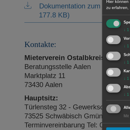
Hier können 
Dokumentation zum Mietspieg
zu erfahren,
177.8 KB)
Spe
↓
1
Vor
Kontakte:
↓
1
Sch
Mieterverein Ostalbkreis e.V.
↓
1
Beratungsstelle Aalen
Kar
Marktplatz 11
↓
1
73430 Aalen
Abs
↓
1
Hauptsitz:
Türlensteg 32 - Gewerkschaftsha
All
73525 Schwäbisch Gmünd
Mit
Terminvereinbarung Tel: 07171 87