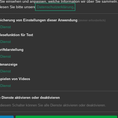
Sie einsehen und anpassen, welche Information wir über Sie sammeln.
el Aalen und Essingen 2025
(pdf,
 lesen Sie bitte unsere
Datenschutzerklärung
.
icherung von Einstellungen dieser Anwendung
(immer erforderlich)
Dienst
lesefunktion für Text
Dienst
riftdarstellung
Dienst
tenanzeige
Dienst
pielen von Videos
Dienst
us
e Dienste aktivieren oder deaktivieren
 diesem Schalter können Sie alle Dienste aktivieren oder deaktivieren.
44-822