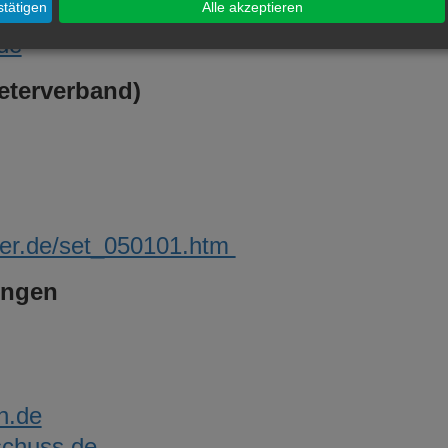
tätigen
Alle akzeptieren
net
de
eterverband)
ner.de/set_050101.htm
ingen
n.de
schuss.de