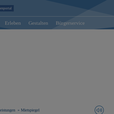
enportal
Erleben
Gestalten
Bürgerservice
leistungen
Mietspiegel