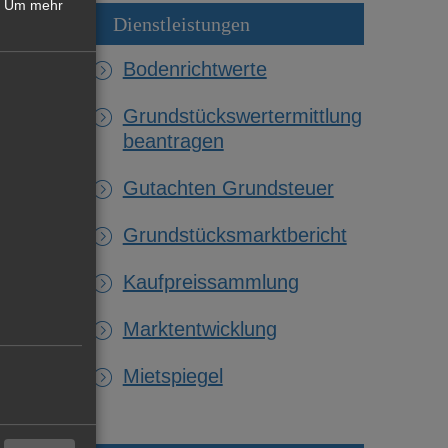
Um mehr
Dienstleistungen
Bodenrichtwerte
Grundstückswertermittlung
beantragen
Gutachten Grundsteuer
Grundstücksmarktbericht
Kaufpreissammlung
Marktentwicklung
Mietspiegel