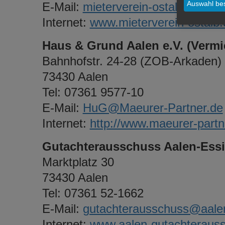
Auswahl bes
E-Mail:
mieterverein-ostalb@gmx.
Internet:
www.mieterverein-ostalb.
Haus & Grund Aalen e.V. (Vermi
Bahnhofstr. 24-28 (ZOB-Arkaden)
73430 Aalen
Tel: 07361 9577-10
E-Mail:
HuG@Maeurer-Partner.de
Internet:
http://www.maeurer-part
Gutachterausschuss Aalen-Ess
Marktplatz 30
73430 Aalen
Tel: 07361 52-1662
E-Mail:
gutachterausschuss@aale
Internet:
www.aalen-gutachteraus