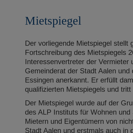
r
e
i
n
Mietspiegel
n
g
e
n
Der vorliegende Mietspiegel stell
Fortschreibung des Mietspiegels 2
Interessenvertreter der Vermieter
Gemeinderat der Stadt Aalen und
Essingen anerkannt. Er erfüllt dam
qualifizierten Mietspiegels und trit
Der Mietspiegel wurde auf der Gru
des ALP Instituts für Wohnen un
Mietern und Eigentümern von nic
Stadt Aalen und erstmals auch in 