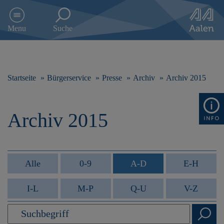
D
i
Menu
Suche
r
e
k
t
z
Startseite
Bürgerservice
Presse
Archiv
Archiv 2015
u
m
I
Archiv 2015
n
h
a
l
t
Alle
0-9
A-D
E-H
s
p
I-L
M-P
Q-U
V-Z
r
i
n
g