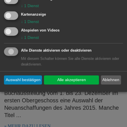
Baustellen konnte vieles abgeschlossen
↓
1
Dienst
werden. Die restlichen Baustellen sollen in
diesem Jahr noch fertiggestellt werden.
Kartenanzeige
↓
1
Dienst
MEHR DAZU LESEN
Abspielen von Videos
↓
1
Dienst
02.01.2015
Buchausstellung „Empfehlenswerte
Alle Dienste aktivieren oder deaktivieren
Neuerwerbungen 2015“
Mit diesem Schalter können Sie alle Dienste aktivieren oder
deaktivieren.
Buchtitel diverser Bestsellerlisten sind in aller
Munde. Was bietet der Markt jedoch darüber
Auswahl bestätigen
Alle akzeptieren
Ablehnen
hinaus? Die Stadtbibliothek präsentiert in einer
Buchausstellung vom 1. bis 23. Dezember im
ersten Obergeschoss eine Auswahl der
Neuanschaffungen des Jahres 2015. Manche
Titel ...
MEHR DAZU LESEN