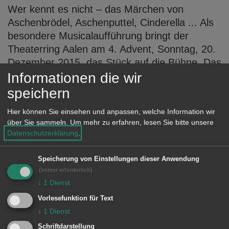
Wer kennt es nicht – das Märchen von
Aschenbrödel, Aschenputtel, Cinderella ... Als
besondere Musicalaufführung bringt der
Theaterring Aalen am 4. Advent, Sonntag, 20.
Dezember 2015, das Stück auf die Bühne. Das
Familienmusical beginnt um 17 Uhr in der
Informationen die wir
Stadthalle Aalen.
speichern
MEHR DAZU LESEN
Hier können Sie einsehen und anpassen, welche Information wir
über Sie sammeln.
Um mehr zu erfahren, lesen Sie bitte unsere
Datenschutzerklärung
.
02.01.2015
Aktueller Baustellenplan der Stadt
Speicherung von Einstellungen dieser Anwendung
Aalen für Dezember 2015
(immer erforderlich)
↓
1
Dienst
In der vergangenen Woche fielen die ersten
Vorlesefunktion für Text
Schneeflocken und die Temperaturen fielen
↓
1
Dienst
unter den Gefrierpunkt. Auf den Aalener
Schriftdarstellung