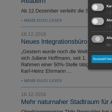
Readern
Kar
Ab 12.Dezember verleiht die Stadtbibli
↓
1
MEHR DAZU LESEN
Abs
↓
1
18.12.2016
All
Neues Integrationsbüro der Stadt 
Mit
„Gestern wurde noch die Weltkarte aufgeh
sich Juliane Hoffmann, seit 1. Oktober be
Auswahl bes
Rahmen einer 50%-Stelle tätig. Oberbürg
Karl-Heinz Ehrmann ...
MEHR DAZU LESEN
18.12.2016
Mehr naturnaher Stadtraum für 
Oberbürgermeister Thilo Rentschler hat