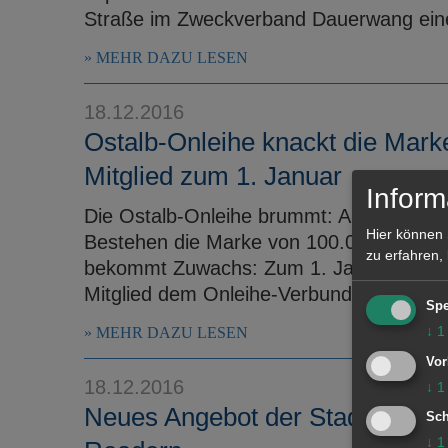
Straße im Zweckverband Dauerwang eine
MEHR DAZU LESEN
18.12.2016
Ostalb-Onleihe knackt die Mar
Mitglied zum 1. Januar
Inform
Die Ostalb-Onleihe brummt: Am vergange
Hier können 
Bestehen die Marke von 100.000 Ausleih
zu erfahren,
bekommt Zuwachs: Zum 1. Januar 2017 tr
Mitglied dem Onleihe-Verbund für ...
Spe
↓
1
MEHR DAZU LESEN
Vor
18.12.2016
↓
1
Neues Angebot der Stadtbiblioth
Sch
↓
1