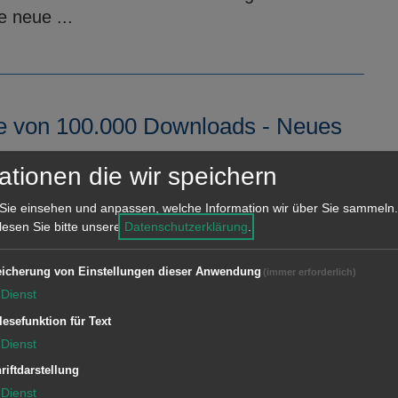
 neue ...
ke von 100.000 Downloads - Neues
ationen die wir speichern
nen Mittwoch hat sie erstmals seit ihrem
Sie einsehen und anpassen, welche Information wir über Sie sammeln.
en in einem Kalenderjahr geknackt. Und sie
 lesen Sie bitte unsere
Datenschutzerklärung
.
itt die Gemeinde Königsbronn als 16.
icherung von Einstellungen dieser Anwendung
(immer erforderlich)
Dienst
lesefunktion für Text
Dienst
ek im Torhaus: Ausleihe von E-
riftdarstellung
Dienst