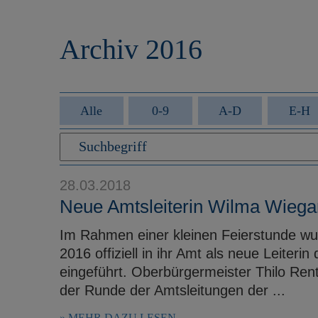
r
e
i
n
Archiv 2016
n
g
e
n
Alle
0-9
A-D
E-H
28.03.2018
Neue Amtsleiterin Wilma Wiegand
Im Rahmen einer kleinen Feierstunde wu
2016 offiziell in ihr Amt als neue Leite
eingeführt. Oberbürgermeister Thilo Rent
der Runde der Amtsleitungen der ...
MEHR DAZU LESEN