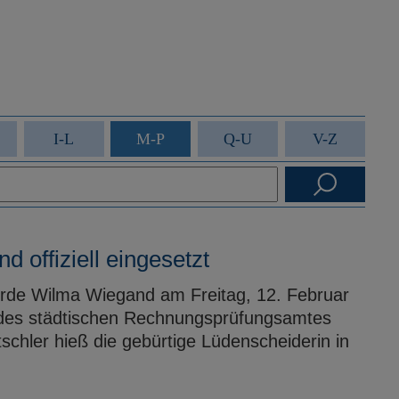
I-L
M-P
Q-U
V-Z
 offiziell eingesetzt
rde Wilma Wiegand am Freitag, 12. Februar
rin des städtischen Rechnungsprüfungsamtes
schler hieß die gebürtige Lüdenscheiderin in