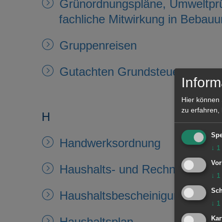
Grünordnungspläne, Umweltprü
fachliche Mitwirkung in Bebau
Gruppenreisen
Gutachten Grundsteuer
Inform
Hier können 
zu erfahren,
H
Spe
Handwerksordnung
↓
1
Vor
Haushalts- und Rechnungswe
↓
1
Sch
Haushaltsbescheinigungen für 
↓
1
Kar
Haushaltsplan