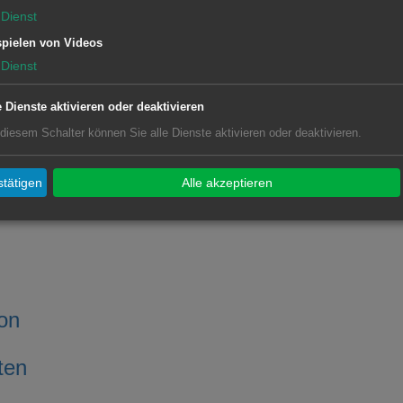
Dienst
pielen von Videos
Dienst
lt betroffene Frauen
e Dienste aktivieren oder deaktivieren
 diesem Schalter können Sie alle Dienste aktivieren oder deaktivieren.
tätigen
Alle akzeptieren
on
ten