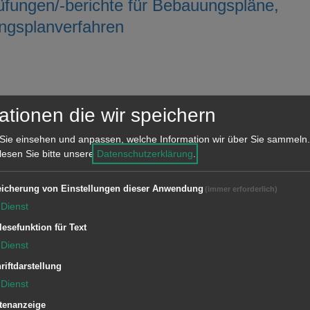
fungen/-berichte für Bebauungspläne,
ungsplanverfahren
ationen die wir speichern
Sie einsehen und anpassen, welche Information wir über Sie sammeln.
 lesen Sie bitte unsere
Datenschutzerklärung
.
icherung von Einstellungen dieser Anwendung
(immer erforderlich)
Dienst
lesefunktion für Text
sen
Dienst
riftdarstellung
Kindergeld
Dienst
tenanzeige