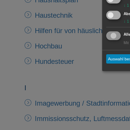
↓
1
Haustechnik
Abs
↓
1
Hilfen für von häuslicher Gewa
All
Mit
Hochbau
Auswahl bes
Hundesteuer
I
Imagewerbung / Stadtinformati
Immissionsschutz, Luftmessda