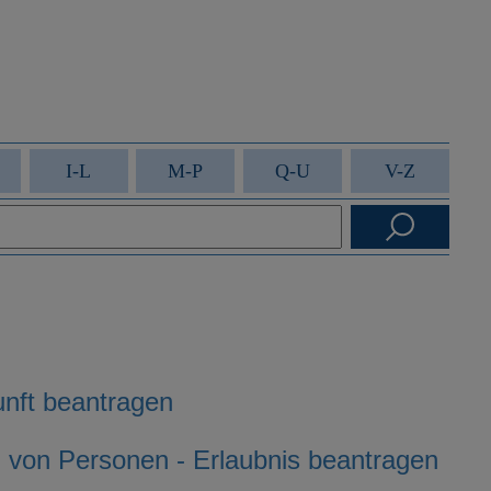
I-L
M-P
Q-U
V-Z
unft beantragen
von Personen - Erlaubnis beantragen