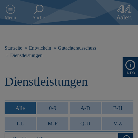
D
i
Menu
Suche
r
e
k
t
z
Startseite
Entwickeln
Gutachterausschuss
u
Dienstleistungen
m
I
n
Dienstleistungen
h
a
l
t
s
Alle
0-9
A-D
E-H
p
r
i
I-L
M-P
Q-U
V-Z
n
g