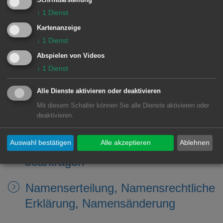
Schriftdarstellung
↓
1
Dienst
Nachzug aus familiären Gründen
Kartenanzeige
(weitere Familienangehörige) -
↓
1
Dienst
Aufenthaltserlaubnis beantragen
Abspielen von Videos
↓
1
Dienst
Nachzug aus familiären Gründen
(zu Deutschen) -
Alle Dienste aktivieren oder deaktivieren
Aufenthaltserlaubnis beantragen
Mit diesem Schalter können Sie alle Dienste aktivieren oder
deaktivieren.
Namensänderung nach dem
Auswahl bestätigen
Alle akzeptieren
Ablehnen
Namensänderungsgesetz
beantragen
Namenserteilung, Namensrechtliche
Erklärung, Namensänderung