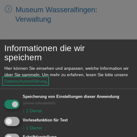
Museum Wasseralfingen:
Verwaltung
N
Informationen die wir
speichern
Nachhaltige Stadtentwicklung
Hier können Sie einsehen und anpassen, welche Information wir
über Sie sammeln.
Um mehr zu erfahren, lesen Sie bitte unsere
Nachtragsplan, Nachtragshaushalt
Datenschutzerklärung
.
Nachtwächterrundgänge
Speicherung von Einstellungen dieser Anwendung
(immer erforderlich)
Nachzug aus familiären Gründen
↓
1
Dienst
(zu Ausländern) -
Vorlesefunktion für Text
↓
1
Dienst
Aufenthaltserlaubnis beantragen